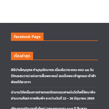
Facebook Page
เรื่องล่าสุด
พิธีบำเพ็ญกุศล ทำบุญตักบาตร เนื่องในวาระครบ ครบ ๑๕ วัน
(ปัณรสมวาร) แห่งการสิ้นพระชนม์ สมเด็จพระเจ้าลูกเธอ เจ้าฟ้า
พัชรกิติยาภาฯ
นำงานวิจัยเรื่องการถ่ายทอดจิตรกรรมฝาผนังวัดโพธิ์ชัยนาพึง
ผ่านงานศิลปะภาพพิมพ์ฯ ระหว่างวันที่ 22 – 26 มิถุนายน 2569
เชียงคานเปิดงานยิ่งใหญ่ ฉลองครบรอบ ๑๑๕ ปี สืบสาน