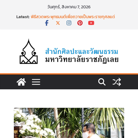
Skip
วันศุกร์, สิงหาคม 7, 2026
to
Latest:
พิธีสวดพระพุทธมนต์เพื่อถวายเป็นพระราชกุศลแด่
content
สมเด็จพระเจ้าลูกเธอฯ วันที่ ๒๒ มิถุนายน ๒๕๖๙
พิธีบำเพ็ญกุศล ทำบุญตักบาตร เนื่องในวาระครบ
ครบ ๑๕ วัน (ปัณรสมวาร) แห่งการสิ้นพระชนม์
สมเด็จพระเจ้าลูกเธอ เจ้าฟ้าพัชรกิติยาภาฯ
นำงานวิจัยเรื่องการถ่ายทอดจิตรกรรมฝาผนังวัด
โพธิ์ชัยนาพึงผ่านงานศิลปะภาพพิมพ์ฯ ระหว่างวันที่ 22
– 26 มิถุนายน 2569
เชียงคานเปิดงานยิ่งใหญ่ ฉลองครบรอบ ๑๑๕ ปี
สืบสานวัฒนธรรมประเพณีผ่านศาสตร์พระราชา สู่การ
ท่องเที่ยวยั่งยืน วันที่ ๒๓ มิถุนายน ๒๕๖๙
พิธีบำเพ็ญกุศลสวดพระอภิธรรม เพื่ออุทิศถวายพระ
กุศลแด่ สมเด็จพระเจ้าลูกเธอ เจ้าฟ้าพัชรกิติยาภา นเร
นทิราเทพยวดี กรมหลวงราชสาริณีสิริพัชร มหาวัชร
ราชธิดา วันที่ ๒๓ มิถุนายน ๒๕๖๙ เวลา ๑๖.๐๐ น.