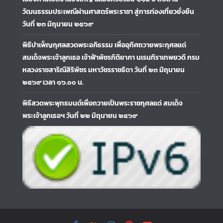
วัฒนธรรมประเพณีผ่านศาสตร์พระราชา สู่การท่องเที่ยวยั่งยืน
วันที่ ๒๓ มิถุนายน ๒๕๖๙
พิธีบำเพ็ญกุศลสวดพระอภิธรรม เพื่ออุทิศถวายพระกุศลแด่
สมเด็จพระเจ้าลูกเธอ เจ้าฟ้าพัชรกิติยาภา นเรนทิราเทพยวดี กรม
หลวงราชสาริณีสิริพัชร มหาวัชรราชธิดา วันที่ ๒๓ มิถุนายน
๒๕๖๙ เวลา ๑๖.๐๐ น.
พิธีสวดพระพุทธมนต์เพื่อถวายเป็นพระราชกุศลแด่ สมเด็จ
พระเจ้าลูกเธอฯ วันที่ ๒๒ มิถุนายน ๒๕๖๙