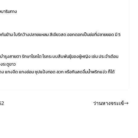
ุษบาริมทาง
รงกันข้าม ใบรีกว้างปลายแหลม สีเขียวสด ออกดอกเป็นช่อที่ปลายยอด มี 5
ำรุงสายตา รักษาโรคไต โรคระบบสืบพันธุ์ของผู้หญิง เช่น ประจำเดือน
องระดูขาว
ง แกงจืด แกงอ่อม ชุปแป้งทอด ลวก หรือกินสดจิ้มน้ำพริกแจ่ว ก็ได้
62
ว่านหางจระเข้