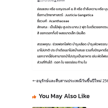
22/12/2018
admin
อ่อมแซบ หรือ เบญจรงค์ ๕ สี หรือ ตำลึงหวาน หรือ บ
ชื่อทางวิทยาศาสตร์ : Justicia Gangetica
ชื่อวงศ์ : Acanthaceae
ลักษณะ : เป็นไม้พุ่ม สูงประมาณ 2 ฟุต ใบเดี่ยวออกต
สี ออกดอกทั้งปี ผลขนาดเล็ก มีเมล็ด
สรรพคุณ : ช่วยฟอกโลหิต บำรุงเลือด บำรุงผิวพรรณ บ
มาไม่ปกติ ประจำเดือนมาไม่สม่ำเสมอ รวมทั้งปัญหาเรื่
นอกจากนี้ยังสามารถนำไปปรุงเป็นอาหาร เช่น ผัดไฟแด
ส่วนที่กินได้ : ดอก ใบ ยอดอ่อน ก้าน ใบ
อนุรักษ์และสืบสานประเพณีวันขึ้นปีใหม่ 25
You May Also Like