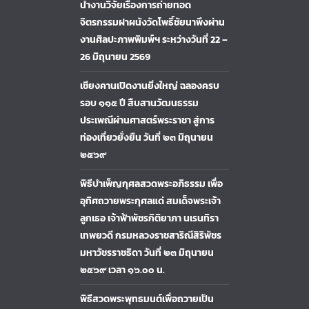
นำงานวิจัยเรื่องการถ่ายทอด
จิตรกรรมฝาผนังวัดโพธิ์ชัยนาพึงผ่าน
งานศิลปะภาพพิมพ์ฯ ระหว่างวันที่ 22 –
26 มิถุนายน 2569
เชียงคานเปิดงานยิ่งใหญ่ ฉลองครบ
รอบ ๑๑๕ ปี สืบสานวัฒนธรรม
ประเพณีผ่านศาสตร์พระราชา สู่การ
ท่องเที่ยวยั่งยืน วันที่ ๒๓ มิถุนายน
๒๕๖๙
พิธีบำเพ็ญกุศลสวดพระอภิธรรม เพื่อ
อุทิศถวายพระกุศลแด่ สมเด็จพระเจ้า
ลูกเธอ เจ้าฟ้าพัชรกิติยาภา นเรนทิรา
เทพยวดี กรมหลวงราชสาริณีสิริพัชร
มหาวัชรราชธิดา วันที่ ๒๓ มิถุนายน
๒๕๖๙ เวลา ๑๖.๐๐ น.
พิธีสวดพระพุทธมนต์เพื่อถวายเป็น