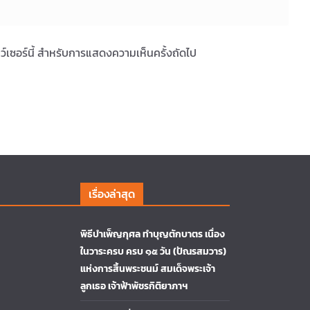
ราว์เซอร์นี้ สำหรับการแสดงความเห็นครั้งถัดไป
เรื่องล่าสุด
พิธีบำเพ็ญกุศล ทำบุญตักบาตร เนื่อง
ในวาระครบ ครบ ๑๕ วัน (ปัณรสมวาร)
แห่งการสิ้นพระชนม์ สมเด็จพระเจ้า
ลูกเธอ เจ้าฟ้าพัชรกิติยาภาฯ