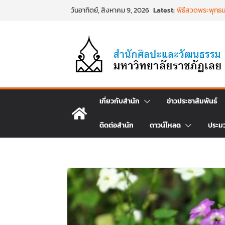
Skip
Latest:
พิธีสวดพระพุทธม
วันอาทิตย์, สิงหาคม 9, 2026
to
วันที่ ๒๒ มิถุนา
พิธีบำเพ็ญกุศล 
content
วาร) แห่งการสิ้น
นำงานวิจัยเรื่อ
ศิลปะภาพพิมพ์ฯ ร
เชียงคานเปิดงา
ประเพณีผ่านศาสตร์
๒๕๖๙
พิธีบำเพ็ญกุศลส
เกี่ยวกับสำนัก
ข่าวประชาสัมพันธ์
พระเจ้าลูกเธอ เจ
สิริพัชร มหาวัชร
ติดต่อสำนัก
ดาวน์โหลด
ประม