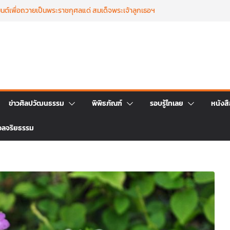
นต์เพื่อถวายเป็นพระราชกุศลแด่ สมเด็จพระเจ้าลูกเธอฯ
ยน ๒๕๖๙
ทำบุญตักบาตร เนื่องในวาระครบ ครบ ๑๕ วัน (ปัณรสม
พระชนม์ สมเด็จพระเจ้าลูกเธอ เจ้าฟ้าพัชรกิติยาภาฯ
งการถ่ายทอดจิตรกรรมฝาผนังวัดโพธิ์ชัยนาพึงผ่านงาน
ะหว่างวันที่ 22 – 26 มิถุนายน 2569
นยิ่งใหญ่ ฉลองครบรอบ ๑๑๕ ปี สืบสานวัฒนธรรม
พระราชา สู่การท่องเที่ยวยั่งยืน วันที่ ๒๓ มิถุนายน
วดพระอภิธรรม เพื่ออุทิศถวายพระกุศลแด่ สมเด็จ
ข่าวศิลปวัฒนธรรม
พิพิธภัณฑ์
รอบรู้ไทเลย
หนังส
้าฟ้าพัชรกิติยาภา นเรนทิราเทพยวดี กรมหลวงราชสาริณี
ราชธิดา วันที่ ๒๓ มิถุนายน ๒๕๖๙ เวลา ๑๖.๐๐ น.
วลจริยธรรม