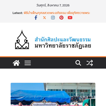
Skip
วันศุกร์, สิงหาคม 7, 2026
to
Latest:
พิธีบำเพ็ญกุศลสวดพระอภิธรรม เพื่ออุทิศถวายพระ
content
กุศลแด่ สมเด็จพระเจ้าลูกเธอ เจ้าฟ้าพัชรกิติยาภา นเร
นทิราเทพยวดี กรมหลวงราชสาริณีสิริพัชร มหาวัชร
ราชธิดา วันที่ ๒๓ มิถุนายน ๒๕๖๙ เวลา ๑๖.๐๐ น.
พิธีสวดพระพุทธมนต์เพื่อถวายเป็นพระราชกุศลแด่
สมเด็จพระเจ้าลูกเธอฯ วันที่ ๒๒ มิถุนายน ๒๕๖๙
พิธีบำเพ็ญกุศล ทำบุญตักบาตร เนื่องในวาระครบ
ครบ ๑๕ วัน (ปัณรสมวาร) แห่งการสิ้นพระชนม์
สมเด็จพระเจ้าลูกเธอ เจ้าฟ้าพัชรกิติยาภาฯ
นำงานวิจัยเรื่องการถ่ายทอดจิตรกรรมฝาผนังวัด
โพธิ์ชัยนาพึงผ่านงานศิลปะภาพพิมพ์ฯ ระหว่างวันที่ 22
– 26 มิถุนายน 2569
เชียงคานเปิดงานยิ่งใหญ่ ฉลองครบรอบ ๑๑๕ ปี
สืบสานวัฒนธรรมประเพณีผ่านศาสตร์พระราชา สู่การ
ท่องเที่ยวยั่งยืน วันที่ ๒๓ มิถุนายน ๒๕๖๙