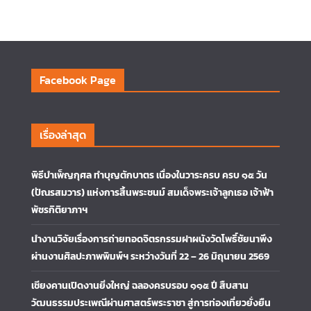
Facebook Page
เรื่องล่าสุด
พิธีบำเพ็ญกุศล ทำบุญตักบาตร เนื่องในวาระครบ ครบ ๑๕ วัน
(ปัณรสมวาร) แห่งการสิ้นพระชนม์ สมเด็จพระเจ้าลูกเธอ เจ้าฟ้า
พัชรกิติยาภาฯ
นำงานวิจัยเรื่องการถ่ายทอดจิตรกรรมฝาผนังวัดโพธิ์ชัยนาพึง
ผ่านงานศิลปะภาพพิมพ์ฯ ระหว่างวันที่ 22 – 26 มิถุนายน 2569
เชียงคานเปิดงานยิ่งใหญ่ ฉลองครบรอบ ๑๑๕ ปี สืบสาน
วัฒนธรรมประเพณีผ่านศาสตร์พระราชา สู่การท่องเที่ยวยั่งยืน