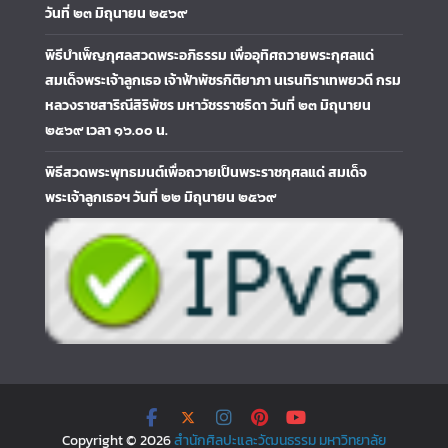
วันที่ ๒๓ มิถุนายน ๒๕๖๙
พิธีบำเพ็ญกุศลสวดพระอภิธรรม เพื่ออุทิศถวายพระกุศลแด่
สมเด็จพระเจ้าลูกเธอ เจ้าฟ้าพัชรกิติยาภา นเรนทิราเทพยวดี กรม
หลวงราชสาริณีสิริพัชร มหาวัชรราชธิดา วันที่ ๒๓ มิถุนายน
๒๕๖๙ เวลา ๑๖.๐๐ น.
พิธีสวดพระพุทธมนต์เพื่อถวายเป็นพระราชกุศลแด่ สมเด็จ
พระเจ้าลูกเธอฯ วันที่ ๒๒ มิถุนายน ๒๕๖๙
Copyright © 2026
สำนักศิลปะและวัฒนธรรม มหาวิทยาลัย