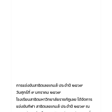
การแข่งขันสาธิตเลยเกมส์ ประจำปี ๒๕๖๙
วันศุกร์ที่ ๙ มกราคม ๒๕๖๙
โรงเรียนสาธิตมหาวิทยาลัยราชภัฏเลย ได้จัดการ
แข่งขันกีฬา สาธิตเลยเกมส์ ประจำปี ๒๕๖๙ ณ