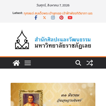
Skip
วันศุกร์, สิงหาคม 7, 2026
to
พิธีบำเพ็ญกุศลสวดพระอภิธรรม เพื่ออุทิศถวายพระ
Latest:
content
กุศลแด่ สมเด็จพระเจ้าลูกเธอ เจ้าฟ้าพัชรกิติยาภา นเร
นทิราเทพยวดี กรมหลวงราชสาริณีสิริพัชร มหาวัชร
ราชธิดา วันที่ ๒๓ มิถุนายน ๒๕๖๙ เวลา ๑๖.๐๐ น.
พิธีสวดพระพุทธมนต์เพื่อถวายเป็นพระราชกุศลแด่
สมเด็จพระเจ้าลูกเธอฯ วันที่ ๒๒ มิถุนายน ๒๕๖๙
พิธีบำเพ็ญกุศล ทำบุญตักบาตร เนื่องในวาระครบ
ครบ ๑๕ วัน (ปัณรสมวาร) แห่งการสิ้นพระชนม์
สมเด็จพระเจ้าลูกเธอ เจ้าฟ้าพัชรกิติยาภาฯ
นำงานวิจัยเรื่องการถ่ายทอดจิตรกรรมฝาผนังวัด
โพธิ์ชัยนาพึงผ่านงานศิลปะภาพพิมพ์ฯ ระหว่างวันที่ 22
– 26 มิถุนายน 2569
เชียงคานเปิดงานยิ่งใหญ่ ฉลองครบรอบ ๑๑๕ ปี
สืบสานวัฒนธรรมประเพณีผ่านศาสตร์พระราชา สู่การ
ท่องเที่ยวยั่งยืน วันที่ ๒๓ มิถุนายน ๒๕๖๙