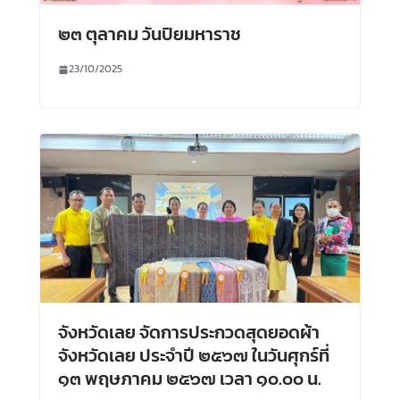
๒๓ ตุลาคม วันปิยมหาราช
23/10/2025
จังหวัดเลย จัดการประกวดสุดยอดผ้า
จังหวัดเลย ประจำปี ๒๕๖๗ ในวันศุกร์ที่
๑๓ พฤษภาคม ๒๕๖๗ เวลา ๑๐.๐๐ น.