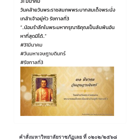
31 มีนาคม
วันคล้ายวันพระราชสมภพพระบาทสมเด็จพระนั่ง
เกล้าเจ้าอยู่หัว รัชกาลที่3
“..น้อมรำลึกในพระมหากรุณาธิคุณเป็นล้นพ้นอัน
หาที่สุดมิได้..”
#31มีนาคม
#วันมหาเจษฎาบดินทร์
#รัชกาลที่3
คำสั่งมหาวิทยาลัยราชภัฏเลย ที่ ๐๒๐๒/๒๕๖๘