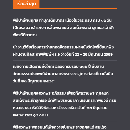
เรื่องล่าสุด
พิธีบำเพ็ญกุศล ทำบุญตักบาตร เนื่องในวาระครบ ครบ ๑๕ วัน
(ปัณรสมวาร) แห่งการสิ้นพระชนม์ สมเด็จพระเจ้าลูกเธอ เจ้าฟ้า
พัชรกิติยาภาฯ
นำงานวิจัยเรื่องการถ่ายทอดจิตรกรรมฝาผนังวัดโพธิ์ชัยนาพึง
ผ่านงานศิลปะภาพพิมพ์ฯ ระหว่างวันที่ 22 – 26 มิถุนายน 2569
เชียงคานเปิดงานยิ่งใหญ่ ฉลองครบรอบ ๑๑๕ ปี สืบสาน
วัฒนธรรมประเพณีผ่านศาสตร์พระราชา สู่การท่องเที่ยวยั่งยืน
วันที่ ๒๓ มิถุนายน ๒๕๖๙
พิธีบำเพ็ญกุศลสวดพระอภิธรรม เพื่ออุทิศถวายพระกุศลแด่
สมเด็จพระเจ้าลูกเธอ เจ้าฟ้าพัชรกิติยาภา นเรนทิราเทพยวดี กรม
หลวงราชสาริณีสิริพัชร มหาวัชรราชธิดา วันที่ ๒๓ มิถุนายน
๒๕๖๙ เวลา ๑๖.๐๐ น.
พิธีสวดพระพุทธมนต์เพื่อถวายเป็นพระราชกุศลแด่ สมเด็จ