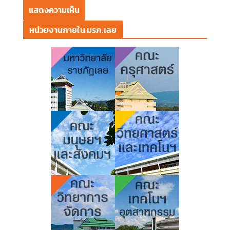
หน่วยงานภายใน มรภ.เลย