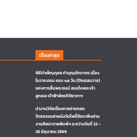
เรื่องล่าสุด
พิธีบำเพ็ญกุศล ทำบุญตักบาตร เนื่อง
ในวาระครบ ครบ ๑๕ วัน (ปัณรสมวาร)
แห่งการสิ้นพระชนม์ สมเด็จพระเจ้า
ลูกเธอ เจ้าฟ้าพัชรกิติยาภาฯ
นำงานวิจัยเรื่องการถ่ายทอด
จิตรกรรมฝาผนังวัดโพธิ์ชัยนาพึงผ่าน
งานศิลปะภาพพิมพ์ฯ ระหว่างวันที่ 22 –
26 มิถุนายน 2569