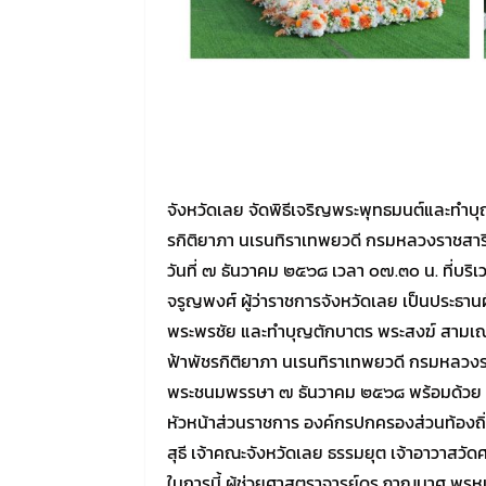
จังหวัดเลย จัดพิธีเจริญพระพุทธมนต์และทำบ
รกิติยาภา นเรนทิราเทพยวดี กรมหลวงราชสาริณ
วันที่ ๗ ธันวาคม ๒๕๖๘ เวลา ๐๗.๓๐ น. ที่บ
จรูญพงศ์ ผู้ว่าราชการจังหวัดเลย เป็นประธา
พระพรชัย และทำบุญตักบาตร พระสงฆ์ สามเณร
ฟ้าพัชรกิติยาภา นเรนทิราเทพยวดี กรมหลวงราช
พระชนมพรรษา ๗ ธันวาคม ๒๕๖๘ พร้อมด้วย ข
หัวหน้าส่วนราชการ องค์กรปกครองส่วนท้องถิ่
สุธี เจ้าคณะจังหวัดเลย ธรรมยุต เจ้าอาวาสวัด
ในการนี้ ผู้ช่วยศาสตราจารย์ดร.ภาณุมาศ พร