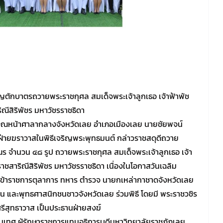
ุญตักบาตรถวายพระราชกุศล สมเด็จพระเจ้าลูกเธอ เจ้าฟ้าพัช
ีสิริพัชร มหาวัชรราชธิดา
ริเวณหน้าศาลากลางจังหวัดเลย อำเภอเมืองเลย นายชัยพจน์
นฝ่ายฆราวาสในพิธีเจริญพระพุทธมนต์ กล่าวราชสดุดีถวาย
 จำนวน ๔๘ รูป ถวายพระราชกุศล สมเด็จพระเจ้าลูกเธอ เจ้า
สาริณีสิริพัชร มหาวัชรราชธิดา เนื่องในโอกาสวันเฉลิม
้าราชการตุลาการ ทหาร ตำรวจ นายกเหล่ากาชาดจังหวัดเลย
น และพุทธศาสนิกชนชาวจังหวัดเลย ร่วมพิธี โดยมี พระราชวชิร
ศรีสุทธาวาส เป็นประธานฝ่ายสงฆ์
หมเทศ ผู้รักษาราชการแทนอธิการบดีมหาวิทยาลัยราชภัฏเลย