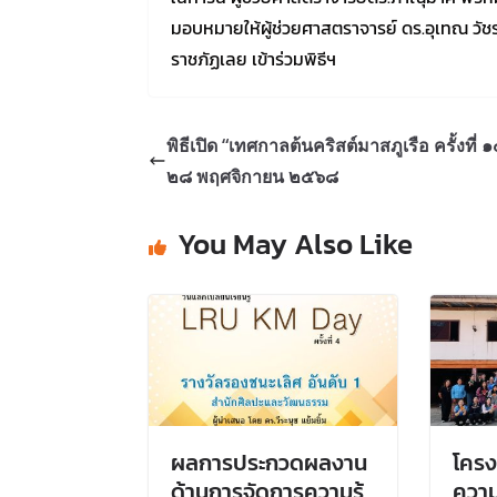
มอบหมายให้ผู้ช่วยศาสตราจารย์ ดร.อุเทณ วั
ราชภัฏเลย เข้าร่วมพิธีฯ
พิธีเปิด “เทศกาลต้นคริสต์มาสภูเรือ ครั้งที่ ๑๔
๒๘ พฤศจิกายน ๒๕๖๘
You May Also Like
ผลการประกวดผลงาน
โครง
ด้านการจัดการความรู้
ความร