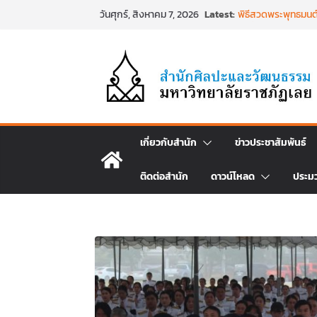
Skip
Latest:
พิธีสวดพระพุทธมนต์
วันศุกร์, สิงหาคม 7, 2026
to
วันที่ ๒๒ มิถุนายน
พิธีบำเพ็ญกุศล ทำ
content
วาร) แห่งการสิ้นพระ
นำงานวิจัยเรื่องกา
ศิลปะภาพพิมพ์ฯ ระหว
เชียงคานเปิดงานยิ
ประเพณีผ่านศาสตร์พระ
๒๕๖๙
พิธีบำเพ็ญกุศลสวดพ
เกี่ยวกับสำนัก
ข่าวประชาสัมพันธ์
พระเจ้าลูกเธอ เจ้า
สิริพัชร มหาวัชรราช
ติดต่อสำนัก
ดาวน์โหลด
ประม