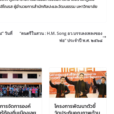
ชรชิโณรส ผู้อำนวยการสำนักศิลปะและวัฒนธรรม มหาวิทยาลัย
” วันที่
“ดนตรีในสวน : H.M. Song อว.บรรเลงเพลงของ
พ่อ” ประจำปี พ.ศ. ๒๕๖๘
การจัดการองค์
โครงการพัฒนาตัวชี้
ู้ท้องถิ่นเมืองเลย
วัดประกันคุณภาพด้าน