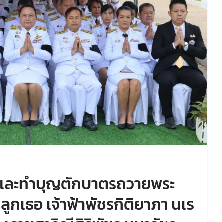
์และทำบุญตักบาตรถวายพระ
ลูกเธอ เจ้าฟ้าพัชรกิติยาภา นเร