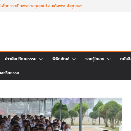
เพื่อถวายเป็นพระราชกุศลแด่ สมเด็จพระเจ้าลูกเธอฯ
 ๒๕๖๙
บุญตักบาตร เนื่องในวาระครบ ครบ ๑๕ วัน (ปัณรสม
ชนม์ สมเด็จพระเจ้าลูกเธอ เจ้าฟ้าพัชรกิติยาภาฯ
รถ่ายทอดจิตรกรรมฝาผนังวัดโพธิ์ชัยนาพึงผ่านงาน
่างวันที่ 22 – 26 มิถุนายน 2569
่งใหญ่ ฉลองครบรอบ ๑๑๕ ปี สืบสานวัฒนธรรม
ราชา สู่การท่องเที่ยวยั่งยืน วันที่ ๒๓ มิถุนายน
ระอภิธรรม เพื่ออุทิศถวายพระกุศลแด่ สมเด็จ
ข่าวศิลปวัฒนธรรม
พิพิธภัณฑ์
รอบรู้ไทเลย
หนังส
ฟ้าพัชรกิติยาภา นเรนทิราเทพยวดี กรมหลวงราชสาริณี
ธิดา วันที่ ๒๓ มิถุนายน ๒๕๖๙ เวลา ๑๖.๐๐ น.
วลจริยธรรม