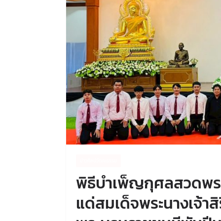
ข่าวศิลปวัฒนธรรม
พิธีบำเพ็ญกุศลสวดพร
แด่สมเด็จพระนางเจ้าสิร