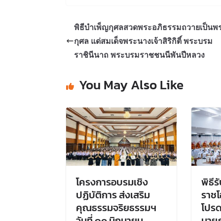
พิธีบำเพ็ญกุศลสวดพระอภิธรรมถวายเป็น
กุศล แด่สมเด็จพระนางเจ้าสิริกิติ์ พระบรม
ราชินีนาถ พระบรมราชชนนีพันปีหลวง
You May Also Like
โครงการอบรมเชิง
พิธี
ปฏิบัติการ ส่งเสริม
ราชโ
คุณธรรมจริยธรรมฯ
โปรด
วันที่ ๑๐ มิถุนายน
นาย