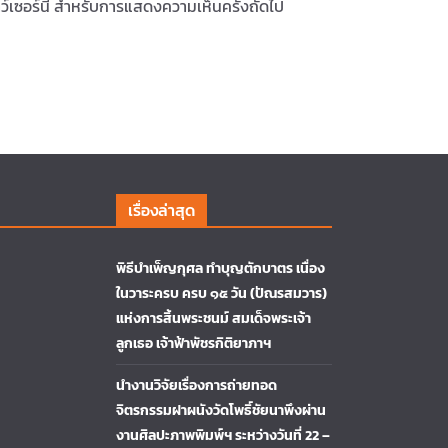
ราว์เซอร์นี้ สำหรับการแสดงความเห็นครั้งถัดไป
เรื่องล่าสุด
พิธีบำเพ็ญกุศล ทำบุญตักบาตร เนื่อง
ในวาระครบ ครบ ๑๕ วัน (ปัณรสมวาร)
แห่งการสิ้นพระชนม์ สมเด็จพระเจ้า
ลูกเธอ เจ้าฟ้าพัชรกิติยาภาฯ
นำงานวิจัยเรื่องการถ่ายทอด
จิตรกรรมฝาผนังวัดโพธิ์ชัยนาพึงผ่าน
งานศิลปะภาพพิมพ์ฯ ระหว่างวันที่ 22 –