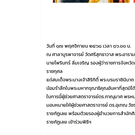
วันที่ ๑๗ พฤศจิกายน ๒๕๖๘ เวลา ๑๖.๐๐ น.
ณ ศาลาบูรพาจารย์ วัดศรีสุทธาวาส พระอาราม
นายไพรินทร์ ลิ่มเจริญ รองผู้ว่าราชการจังห
ราชกุศล
แด่สมเด็จพระนางเจ้าสิริกิติ์ พระบรมราชินี
น้อมรำลึกในพระมหากรุณาธิคุณอันหาที่สุดมิได
ในการนี้ผู้ช่วยศาสตราจารย์ดร.ภาณุมาศ พรห
มอบหมายให้ผู้ช่วยศาสตราจารย์ ดร.อุเทณ วั
ราชภัฏเลย พร้อมด้วยรองผู้อำนวยการสำนักศ
ราชภัฏเลย เข้าร่วมพิธีฯ