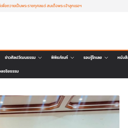
เพื่อถวายเป็นพระราชกุศลแด่ สมเด็จพระเจ้าลูกเธอฯ
 ๒๕๖๙
บุญตักบาตร เนื่องในวาระครบ ครบ ๑๕ วัน (ปัณรสม
ชนม์ สมเด็จพระเจ้าลูกเธอ เจ้าฟ้าพัชรกิติยาภาฯ
รถ่ายทอดจิตรกรรมฝาผนังวัดโพธิ์ชัยนาพึงผ่านงาน
่างวันที่ 22 – 26 มิถุนายน 2569
่งใหญ่ ฉลองครบรอบ ๑๑๕ ปี สืบสานวัฒนธรรม
ราชา สู่การท่องเที่ยวยั่งยืน วันที่ ๒๓ มิถุนายน
ระอภิธรรม เพื่ออุทิศถวายพระกุศลแด่ สมเด็จ
ข่าวศิลปวัฒนธรรม
พิพิธภัณฑ์
รอบรู้ไทเลย
หนังส
ฟ้าพัชรกิติยาภา นเรนทิราเทพยวดี กรมหลวงราชสาริณี
ธิดา วันที่ ๒๓ มิถุนายน ๒๕๖๙ เวลา ๑๖.๐๐ น.
วลจริยธรรม