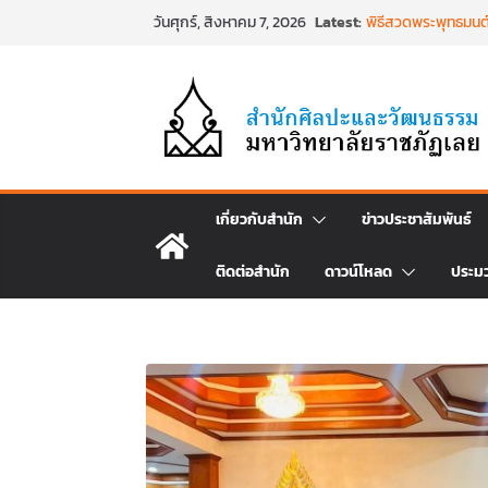
Skip
Latest:
พิธีสวดพระพุทธมนต์
วันศุกร์, สิงหาคม 7, 2026
to
วันที่ ๒๒ มิถุนายน
พิธีบำเพ็ญกุศล ทำ
content
วาร) แห่งการสิ้นพระ
นำงานวิจัยเรื่องกา
ศิลปะภาพพิมพ์ฯ ระหว
เชียงคานเปิดงานยิ
ประเพณีผ่านศาสตร์พระ
๒๕๖๙
พิธีบำเพ็ญกุศลสวดพ
เกี่ยวกับสำนัก
ข่าวประชาสัมพันธ์
พระเจ้าลูกเธอ เจ้า
สิริพัชร มหาวัชรราช
ติดต่อสำนัก
ดาวน์โหลด
ประม