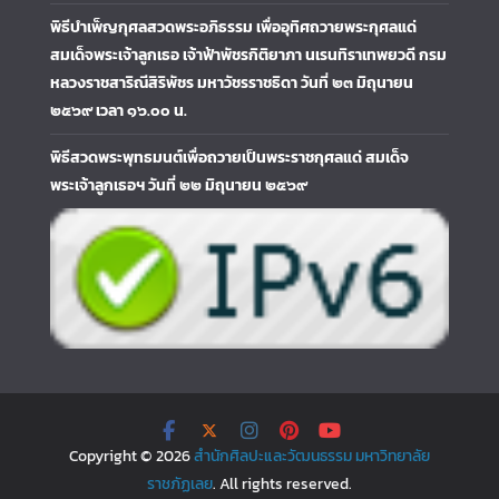
พิธีบำเพ็ญกุศลสวดพระอภิธรรม เพื่ออุทิศถวายพระกุศลแด่
สมเด็จพระเจ้าลูกเธอ เจ้าฟ้าพัชรกิติยาภา นเรนทิราเทพยวดี กรม
หลวงราชสาริณีสิริพัชร มหาวัชรราชธิดา วันที่ ๒๓ มิถุนายน
๒๕๖๙ เวลา ๑๖.๐๐ น.
พิธีสวดพระพุทธมนต์เพื่อถวายเป็นพระราชกุศลแด่ สมเด็จ
พระเจ้าลูกเธอฯ วันที่ ๒๒ มิถุนายน ๒๕๖๙
Copyright © 2026
สำนักศิลปะและวัฒนธรรม มหาวิทยาลัย
ราชภัฏเลย
. All rights reserved.