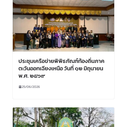
ประชุมเครือข่ายพิพิธภัณฑ์ท้องถิ่นภาค
ตะวันออกเฉียงเหนือ วันที่ ๑๒ มิถุนายน
พ.ศ. ๒๕๖๙
25/06/2026