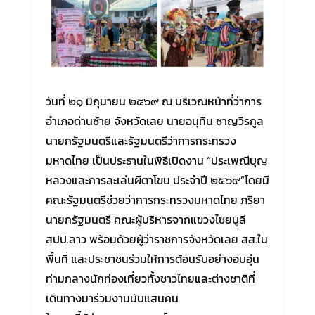
วันที่ ๒๑ มิถุนายน ๒๕๖๙ ณ บริเวณหน้าที่ว่าการ
อำเภอด่านซ้าย จังหวัดเลย นายอนุทิน ชาญวีรกูล
นายกรัฐมนตรีและรัฐมนตรีว่าการกระทรวง
มหาดไทย เป็นประธานในพิธีเปิดงาน “ประเพณีบุญ
หลวงและการละเล่นผีตาโขน ประจำปี ๒๕๖๙”โดยมี
คณะรัฐมนตรีช่วยว่าการกระทรวงมหาดไทย ภริยา
นายกรัฐมนตรี คณะผู้บริหารจากแขวงไซยบูลี
สปป.ลาว พร้อมด้วยผู้ว่าราชการจังหวัดเลย สส.ใน
พื้นที่ และประชาชนร่วมให้การต้อนรับอย่างอบอุ่น
ท่ามกลางนักท่องเที่ยวทั้งชาวไทยและต่างชาติที่
เดินทางมาร่วมงานนับแสนคน