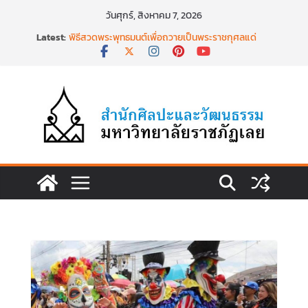
Skip
วันศุกร์, สิงหาคม 7, 2026
to
Latest:
พิธีสวดพระพุทธมนต์เพื่อถวายเป็นพระราชกุศลแด่
content
สมเด็จพระเจ้าลูกเธอฯ วันที่ ๒๒ มิถุนายน ๒๕๖๙
พิธีบำเพ็ญกุศล ทำบุญตักบาตร เนื่องในวาระครบ
ครบ ๑๕ วัน (ปัณรสมวาร) แห่งการสิ้นพระชนม์
สมเด็จพระเจ้าลูกเธอ เจ้าฟ้าพัชรกิติยาภาฯ
นำงานวิจัยเรื่องการถ่ายทอดจิตรกรรมฝาผนังวัด
โพธิ์ชัยนาพึงผ่านงานศิลปะภาพพิมพ์ฯ ระหว่างวันที่ 22
– 26 มิถุนายน 2569
เชียงคานเปิดงานยิ่งใหญ่ ฉลองครบรอบ ๑๑๕ ปี
สืบสานวัฒนธรรมประเพณีผ่านศาสตร์พระราชา สู่การ
ท่องเที่ยวยั่งยืน วันที่ ๒๓ มิถุนายน ๒๕๖๙
พิธีบำเพ็ญกุศลสวดพระอภิธรรม เพื่ออุทิศถวายพระ
กุศลแด่ สมเด็จพระเจ้าลูกเธอ เจ้าฟ้าพัชรกิติยาภา นเร
นทิราเทพยวดี กรมหลวงราชสาริณีสิริพัชร มหาวัชร
ราชธิดา วันที่ ๒๓ มิถุนายน ๒๕๖๙ เวลา ๑๖.๐๐ น.