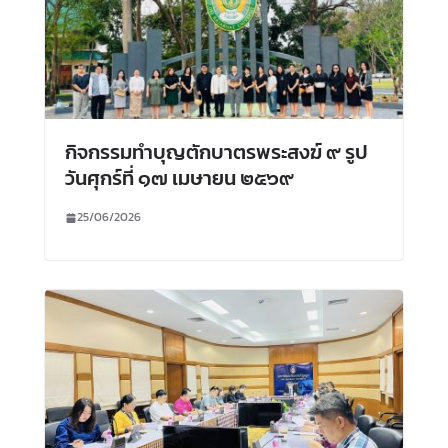
กิจกรรมทำบุญตักบาตรพระสงฆ์ ๙ รูป
วันศุกร์ที่ ๑๗ เมษายน ๒๕๖๙
25/06/2026