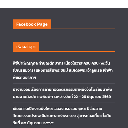
Facebook Page
เรื่องล่าสุด
พิธีบำเพ็ญกุศล ทำบุญตักบาตร เนื่องในวาระครบ ครบ ๑๕ วัน
(ปัณรสมวาร) แห่งการสิ้นพระชนม์ สมเด็จพระเจ้าลูกเธอ เจ้าฟ้า
พัชรกิติยาภาฯ
นำงานวิจัยเรื่องการถ่ายทอดจิตรกรรมฝาผนังวัดโพธิ์ชัยนาพึง
ผ่านงานศิลปะภาพพิมพ์ฯ ระหว่างวันที่ 22 – 26 มิถุนายน 2569
เชียงคานเปิดงานยิ่งใหญ่ ฉลองครบรอบ ๑๑๕ ปี สืบสาน
วัฒนธรรมประเพณีผ่านศาสตร์พระราชา สู่การท่องเที่ยวยั่งยืน
วันที่ ๒๓ มิถุนายน ๒๕๖๙