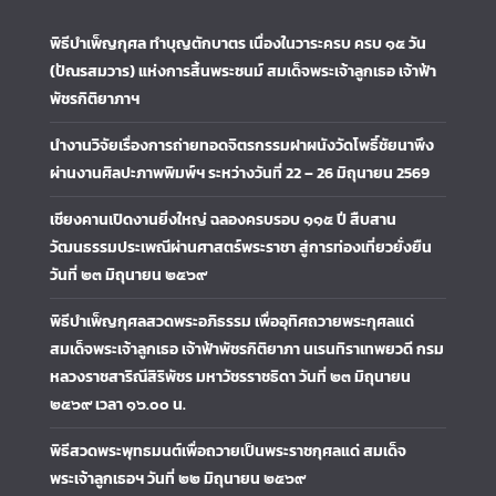
พิธีบำเพ็ญกุศล ทำบุญตักบาตร เนื่องในวาระครบ ครบ ๑๕ วัน
(ปัณรสมวาร) แห่งการสิ้นพระชนม์ สมเด็จพระเจ้าลูกเธอ เจ้าฟ้า
พัชรกิติยาภาฯ
นำงานวิจัยเรื่องการถ่ายทอดจิตรกรรมฝาผนังวัดโพธิ์ชัยนาพึง
ผ่านงานศิลปะภาพพิมพ์ฯ ระหว่างวันที่ 22 – 26 มิถุนายน 2569
เชียงคานเปิดงานยิ่งใหญ่ ฉลองครบรอบ ๑๑๕ ปี สืบสาน
วัฒนธรรมประเพณีผ่านศาสตร์พระราชา สู่การท่องเที่ยวยั่งยืน
วันที่ ๒๓ มิถุนายน ๒๕๖๙
พิธีบำเพ็ญกุศลสวดพระอภิธรรม เพื่ออุทิศถวายพระกุศลแด่
สมเด็จพระเจ้าลูกเธอ เจ้าฟ้าพัชรกิติยาภา นเรนทิราเทพยวดี กรม
หลวงราชสาริณีสิริพัชร มหาวัชรราชธิดา วันที่ ๒๓ มิถุนายน
๒๕๖๙ เวลา ๑๖.๐๐ น.
พิธีสวดพระพุทธมนต์เพื่อถวายเป็นพระราชกุศลแด่ สมเด็จ
พระเจ้าลูกเธอฯ วันที่ ๒๒ มิถุนายน ๒๕๖๙