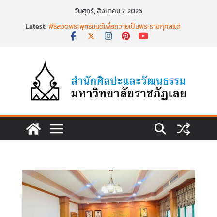
Skip
วันศุกร์, สิงหาคม 7, 2026
to
Latest:
พิธีสวดพระพุทธมนต์เพื่อถวายเป็นพระราชกุศลแด่
content
สมเด็จพระเจ้าลูกเธอฯ วันที่ ๒๒ มิถุนายน ๒๕๖๙
พิธีบำเพ็ญกุศล ทำบุญตักบาตร เนื่องในวาระครบ
ครบ ๑๕ วัน (ปัณรสมวาร) แห่งการสิ้นพระชนม์
สมเด็จพระเจ้าลูกเธอ เจ้าฟ้าพัชรกิติยาภาฯ
นำงานวิจัยเรื่องการถ่ายทอดจิตรกรรมฝาผนังวัด
โพธิ์ชัยนาพึงผ่านงานศิลปะภาพพิมพ์ฯ ระหว่างวันที่ 22
– 26 มิถุนายน 2569
เชียงคานเปิดงานยิ่งใหญ่ ฉลองครบรอบ ๑๑๕ ปี
สืบสานวัฒนธรรมประเพณีผ่านศาสตร์พระราชา สู่การ
ท่องเที่ยวยั่งยืน วันที่ ๒๓ มิถุนายน ๒๕๖๙
พิธีบำเพ็ญกุศลสวดพระอภิธรรม เพื่ออุทิศถวายพระ
กุศลแด่ สมเด็จพระเจ้าลูกเธอ เจ้าฟ้าพัชรกิติยาภา นเร
นทิราเทพยวดี กรมหลวงราชสาริณีสิริพัชร มหาวัชร
ราชธิดา วันที่ ๒๓ มิถุนายน ๒๕๖๙ เวลา ๑๖.๐๐ น.