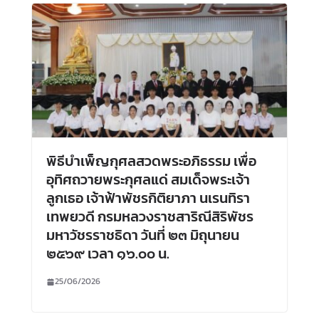
พิธีบำเพ็ญกุศลสวดพระอภิธรรม เพื่อ
อุทิศถวายพระกุศลแด่ สมเด็จพระเจ้า
ลูกเธอ เจ้าฟ้าพัชรกิติยาภา นเรนทิรา
เทพยวดี กรมหลวงราชสาริณีสิริพัชร
มหาวัชรราชธิดา วันที่ ๒๓ มิถุนายน
๒๕๖๙ เวลา ๑๖.๐๐ น.
25/06/2026