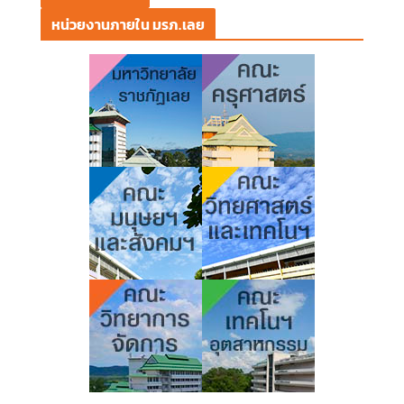
หน่วยงานภายใน มรภ.เลย