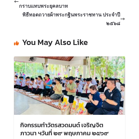
กราบแทบพระยุคลบาท
พิธีทอดถวายผ้าพระกฐินพระราชทาน ประจำปี
๒๕๖๘
You May Also Like
กิจกรรมทำวัตรสวดมนต์ เจริญจิต
ภาวนา ฯวันที่ ๒๙ พฤษภาคม ๒๕๖๙