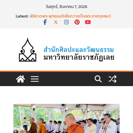
Skip
วันศุกร์, สิงหาคม 7, 2026
to
Latest:
พิธีสวดพระพุทธมนต์เพื่อถวายเป็นพระราชกุศลแด่
content
สมเด็จพระเจ้าลูกเธอฯ วันที่ ๒๒ มิถุนายน ๒๕๖๙
พิธีบำเพ็ญกุศล ทำบุญตักบาตร เนื่องในวาระครบ
ครบ ๑๕ วัน (ปัณรสมวาร) แห่งการสิ้นพระชนม์
สมเด็จพระเจ้าลูกเธอ เจ้าฟ้าพัชรกิติยาภาฯ
นำงานวิจัยเรื่องการถ่ายทอดจิตรกรรมฝาผนังวัด
โพธิ์ชัยนาพึงผ่านงานศิลปะภาพพิมพ์ฯ ระหว่างวันที่ 22
– 26 มิถุนายน 2569
เชียงคานเปิดงานยิ่งใหญ่ ฉลองครบรอบ ๑๑๕ ปี
สืบสานวัฒนธรรมประเพณีผ่านศาสตร์พระราชา สู่การ
ท่องเที่ยวยั่งยืน วันที่ ๒๓ มิถุนายน ๒๕๖๙
พิธีบำเพ็ญกุศลสวดพระอภิธรรม เพื่ออุทิศถวายพระ
กุศลแด่ สมเด็จพระเจ้าลูกเธอ เจ้าฟ้าพัชรกิติยาภา นเร
นทิราเทพยวดี กรมหลวงราชสาริณีสิริพัชร มหาวัชร
ราชธิดา วันที่ ๒๓ มิถุนายน ๒๕๖๙ เวลา ๑๖.๐๐ น.