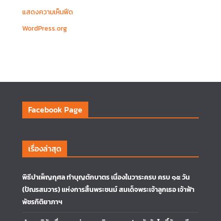
แสดงความเห็นฟีด
WordPress.org
Facebook Page
เรื่องล่าสุด
พิธีบำเพ็ญกุศล ทำบุญตักบาตร เนื่องในวาระครบ ครบ ๑๕ วัน
(ปัณรสมวาร) แห่งการสิ้นพระชนม์ สมเด็จพระเจ้าลูกเธอ เจ้าฟ้า
พัชรกิติยาภาฯ