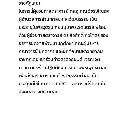
ราชภัฏเลย)
ในการนี้ผู้ช่วยศาสตราจารย์ ดร.อุเทณ วัชรชิโณรส
ผู้อำนวยการสำนักศิลปะและวัฒนธรรม เป็น
ประธานในพิธีจุดธูปเทียนบูชาพระรัตนตรัย พร้อม
ด้วยผู้ช่วยศาสตราจารย์ ดร.ยิ่งศักดิ์ คชโคตร รอง
อธิการบดีฝ่ายพัฒนานักศึกษา คณะผู้บริหาร
คณาจารย์ บุคลากร และนักศึกษามหาวิทยาลัย
ราชภัฏเลย เข้าร่วมทำวัตรสวดมนต์ เจริญจิต
ภาวนา และร่วมปฏิบัติกิจกรรมทางพระพุทธศาสนา
เพื่อส่งเสริมการน้อมนำหลักธรรมคำสอนไป
ประยุกต์ใช้ในการดำเนินชีวิตและการอยู่ร่วมกันใน
สังคมอย่างมีความสุข