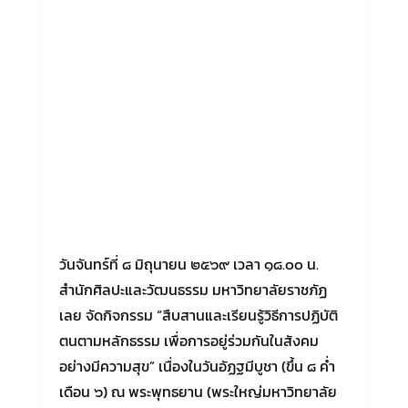
วันจันทร์ที่ ๘ มิถุนายน ๒๕๖๙ เวลา ๑๘.๐๐ น.
สำนักศิลปะและวัฒนธรรม มหาวิทยาลัยราชภัฏ
เลย จัดกิจกรรม “สืบสานและเรียนรู้วิธีการปฏิบัติ
ตนตามหลักธรรม เพื่อการอยู่ร่วมกันในสังคม
อย่างมีความสุข” เนื่องในวันอัฏฐมีบูชา (ขึ้น ๘ ค่ำ
เดือน ๖) ณ พระพุทธยาน (พระใหญ่มหาวิทยาลัย