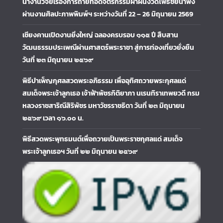
นำงานวิจัยเรื่องการถ่ายทอดจิตรกรรมฝาผนังวัดโพธิ์ชัยนาพึง
ผ่านงานศิลปะภาพพิมพ์ฯ ระหว่างวันที่ 22 – 26 มิถุนายน 2569
เชียงคานเปิดงานยิ่งใหญ่ ฉลองครบรอบ ๑๑๕ ปี สืบสาน
วัฒนธรรมประเพณีผ่านศาสตร์พระราชา สู่การท่องเที่ยวยั่งยืน
วันที่ ๒๓ มิถุนายน ๒๕๖๙
พิธีบำเพ็ญกุศลสวดพระอภิธรรม เพื่ออุทิศถวายพระกุศลแด่
สมเด็จพระเจ้าลูกเธอ เจ้าฟ้าพัชรกิติยาภา นเรนทิราเทพยวดี กรม
หลวงราชสาริณีสิริพัชร มหาวัชรราชธิดา วันที่ ๒๓ มิถุนายน
๒๕๖๙ เวลา ๑๖.๐๐ น.
พิธีสวดพระพุทธมนต์เพื่อถวายเป็นพระราชกุศลแด่ สมเด็จ
พระเจ้าลูกเธอฯ วันที่ ๒๒ มิถุนายน ๒๕๖๙