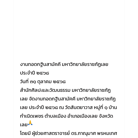
งานทอดกฐินสามัคคี มหาวิทยาลัยราชภัฏเลย
ประจำปี ๒๕๖๘
วันที่ ๓๑ ตุลาคม ๒๕๖๘
สำนักศิลปะและวัฒนธรรม มหาวิทยาลัยราชภัฏ
เลย จัดงานทอดกฐินสามัคคี มหาวิทยาลัยราชภัฏ
เลย ประจำปี ๒๕๖๘ ณ วัดสันตยาวาส หมู่ที่ ๑ บ้าน
กำเนิดเพชร ตำบลเมือง อำเภอเมืองเลย จังหวัด
เลย
โดยมี ผู้ช่วยศาสตราจารย์ ดร.ภาณุมาศ พรหมเทศ