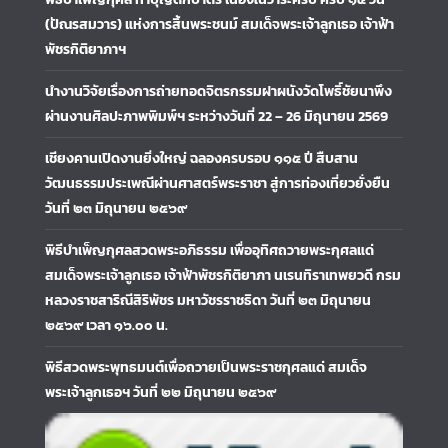
(ปัณรสมวาร) แห่งการสิ้นพระชนม์ สมเด็จพระเจ้าลูกเธอ เจ้าฟ้า
พัชรกิติยาภาฯ
นำงานวิจัยเรื่องการถ่ายทอดจิตรกรรมฝาผนังวัดโพธิ์ชัยนาพึง
ผ่านงานศิลปะภาพพิมพ์ฯ ระหว่างวันที่ 22 – 26 มิถุนายน 2569
เชียงคานเปิดงานยิ่งใหญ่ ฉลองครบรอบ ๑๑๕ ปี สืบสาน
วัฒนธรรมประเพณีผ่านศาสตร์พระราชา สู่การท่องเที่ยวยั่งยืน
วันที่ ๒๓ มิถุนายน ๒๕๖๙
พิธีบำเพ็ญกุศลสวดพระอภิธรรม เพื่ออุทิศถวายพระกุศลแด่
สมเด็จพระเจ้าลูกเธอ เจ้าฟ้าพัชรกิติยาภา นเรนทิราเทพยวดี กรม
หลวงราชสาริณีสิริพัชร มหาวัชรราชธิดา วันที่ ๒๓ มิถุนายน
๒๕๖๙ เวลา ๑๖.๐๐ น.
พิธีสวดพระพุทธมนต์เพื่อถวายเป็นพระราชกุศลแด่ สมเด็จ
พระเจ้าลูกเธอฯ วันที่ ๒๒ มิถุนายน ๒๕๖๙