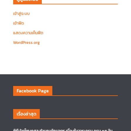
เข้าสู่ระบบ
เข้าฟีด
แสดงความเห็นฟีด
WordPress.org
Facebook Page
เรื่องล่าสุด
พิธีบำเพ็ญกุศล ทำบุญตักบาตร เนื่องในวาระครบ ครบ ๑๕ วัน