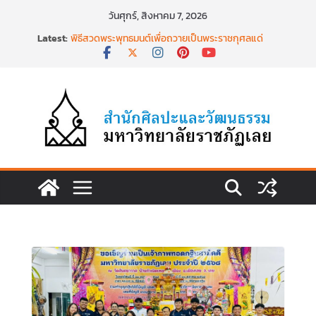
Skip
วันศุกร์, สิงหาคม 7, 2026
พิธีบำเพ็ญกุศลสวดพระอภิธรรม เพื่ออุทิศถวายพระ
to
Latest:
กุศลแด่ สมเด็จพระเจ้าลูกเธอ เจ้าฟ้าพัชรกิติยาภา นเร
content
นทิราเทพยวดี กรมหลวงราชสาริณีสิริพัชร มหาวัชร
ราชธิดา วันที่ ๒๓ มิถุนายน ๒๕๖๙ เวลา ๑๖.๐๐ น.
พิธีสวดพระพุทธมนต์เพื่อถวายเป็นพระราชกุศลแด่
สมเด็จพระเจ้าลูกเธอฯ วันที่ ๒๒ มิถุนายน ๒๕๖๙
พิธีบำเพ็ญกุศล ทำบุญตักบาตร เนื่องในวาระครบ
ครบ ๑๕ วัน (ปัณรสมวาร) แห่งการสิ้นพระชนม์
สมเด็จพระเจ้าลูกเธอ เจ้าฟ้าพัชรกิติยาภาฯ
นำงานวิจัยเรื่องการถ่ายทอดจิตรกรรมฝาผนังวัด
โพธิ์ชัยนาพึงผ่านงานศิลปะภาพพิมพ์ฯ ระหว่างวันที่ 22
– 26 มิถุนายน 2569
เชียงคานเปิดงานยิ่งใหญ่ ฉลองครบรอบ ๑๑๕ ปี
สืบสานวัฒนธรรมประเพณีผ่านศาสตร์พระราชา สู่การ
ท่องเที่ยวยั่งยืน วันที่ ๒๓ มิถุนายน ๒๕๖๙