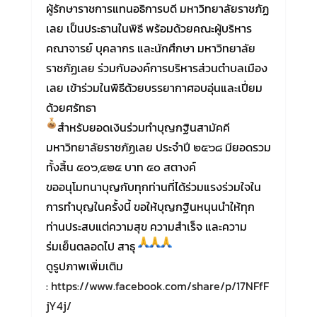
ผู้รักษาราชการแทนอธิการบดี มหาวิทยาลัยราชภัฏ
เลย เป็นประธานในพิธี พร้อมด้วยคณะผู้บริหาร
คณาจารย์ บุคลากร และนักศึกษา มหาวิทยาลัย
ราชภัฏเลย ร่วมกับองค์การบริหารส่วนตำบลเมือง
เลย เข้าร่วมในพิธีด้วยบรรยากาศอบอุ่นและเปี่ยม
ด้วยศรัทธา
สำหรับยอดเงินร่วมทำบุญกฐินสามัคคี
มหาวิทยาลัยราชภัฏเลย ประจำปี ๒๕๖๘ มียอดรวม
ทั้งสิ้น ๕๐๖,๔๒๕ บาท ๕๐ สตางค์
ขออนุโมทนาบุญกับทุกท่านที่ได้ร่วมแรงร่วมใจใน
การทำบุญในครั้งนี้ ขอให้บุญกฐินหนุนนำให้ทุก
ท่านประสบแต่ความสุข ความสำเร็จ และความ
ร่มเย็นตลอดไป สาธุ
ดูรูปภาพเพิ่มเติม
:
https://www.facebook.com/share/p/17NFfF
jY4j/