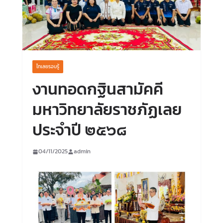
ไทเลยรอบรู้
งานทอดกฐินสามัคคี
มหาวิทยาลัยราชภัฏเลย
ประจำปี ๒๕๖๘
04/11/2025
admin