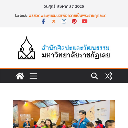
Skip
วันศุกร์, สิงหาคม 7, 2026
to
Latest:
พิธีสวดพระพุทธมนต์เพื่อถวายเป็นพระราชกุศลแด่
content
สมเด็จพระเจ้าลูกเธอฯ วันที่ ๒๒ มิถุนายน ๒๕๖๙
พิธีบำเพ็ญกุศล ทำบุญตักบาตร เนื่องในวาระครบ
ครบ ๑๕ วัน (ปัณรสมวาร) แห่งการสิ้นพระชนม์
สมเด็จพระเจ้าลูกเธอ เจ้าฟ้าพัชรกิติยาภาฯ
นำงานวิจัยเรื่องการถ่ายทอดจิตรกรรมฝาผนังวัด
โพธิ์ชัยนาพึงผ่านงานศิลปะภาพพิมพ์ฯ ระหว่างวันที่ 22
– 26 มิถุนายน 2569
เชียงคานเปิดงานยิ่งใหญ่ ฉลองครบรอบ ๑๑๕ ปี
สืบสานวัฒนธรรมประเพณีผ่านศาสตร์พระราชา สู่การ
ท่องเที่ยวยั่งยืน วันที่ ๒๓ มิถุนายน ๒๕๖๙
พิธีบำเพ็ญกุศลสวดพระอภิธรรม เพื่ออุทิศถวายพระ
กุศลแด่ สมเด็จพระเจ้าลูกเธอ เจ้าฟ้าพัชรกิติยาภา นเร
นทิราเทพยวดี กรมหลวงราชสาริณีสิริพัชร มหาวัชร
ราชธิดา วันที่ ๒๓ มิถุนายน ๒๕๖๙ เวลา ๑๖.๐๐ น.