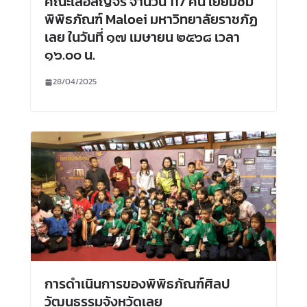
คณะเสือสัญจร จำนวน 117 คน เยี่ยมชม
พิพิธภัณฑ์ Maloei มหาวิทยาลัยราชภัฏ
เลย ในวันที่ ๑๗ เมษายน ๒๕๖๘ เวลา
๑๖.๐๐ น.
28/04/2025
การดำเนินการของพิพิธภัณฑ์ศิลป
วัฒนธรรมจังหวัดเลย