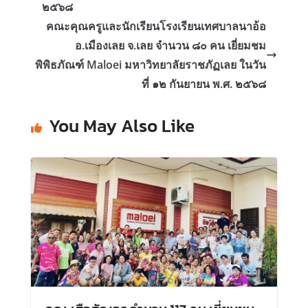
๒๕๖๘
คณะคุณครูและนักเรียนโรงเรียนเทศบาลนาอ้อ
อ.เมืองเลย จ.เลย จำนวน ๘๐ คน เยี่ยมชม
พิพิธภัณฑ์ Maloei มหาวิทยาลัยราชภัฏเลย ในวัน
ที่ ๑๒ กันยายน พ.ศ. ๒๕๖๘
You May Also Like