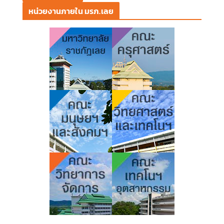
หน่วยงานภายใน มรภ.เลย