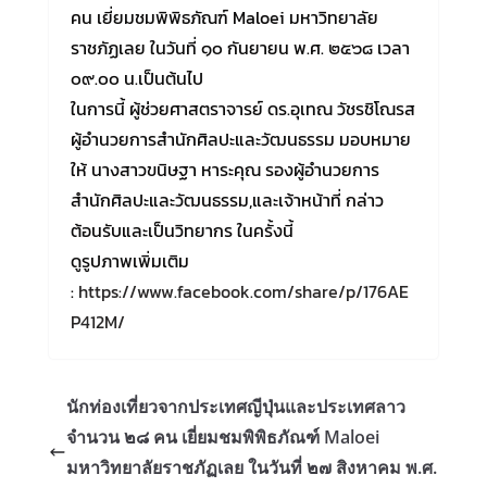
คน เยี่ยมชมพิพิธภัณฑ์ Maloei มหาวิทยาลัย
ราชภัฏเลย ในวันที่ ๑๐ กันยายน พ.ศ. ๒๕๖๘ เวลา
๐๙.๐๐ น.เป็นต้นไป
ในการนี้ ผู้ช่วยศาสตราจารย์ ดร.อุเทณ วัชรชิโณรส
ผู้อำนวยการสำนักศิลปะและวัฒนธรรม มอบหมาย
ให้ นางสาวขนิษฐา หาระคุณ รองผู้อำนวยการ
สำนักศิลปะและวัฒนธรรม,และเจ้าหน้าที่ กล่าว
ต้อนรับและเป็นวิทยากร ในครั้งนี้
ดูรูปภาพเพิ่มเติม
:
https://www.facebook.com/share/p/176AE
P412M/
นักท่องเที่ยวจากประเทศญีปุ่นและประเทศลาว
จำนวน ๒๘ คน เยี่ยมชมพิพิธภัณฑ์ Maloei
มหาวิทยาลัยราชภัฏเลย ในวันที่ ๒๗ สิงหาคม พ.ศ.