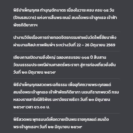
พิธีบำเพ็ญกุศล ทำบุญตักบาตร เนื่องในวาระครบ ครบ ๑๕ วัน
(ปัณรสมวาร) แห่งการสิ้นพระชนม์ สมเด็จพระเจ้าลูกเธอ เจ้าฟ้า
พัชรกิติยาภาฯ
นำงานวิจัยเรื่องการถ่ายทอดจิตรกรรมฝาผนังวัดโพธิ์ชัยนาพึง
ผ่านงานศิลปะภาพพิมพ์ฯ ระหว่างวันที่ 22 – 26 มิถุนายน 2569
เชียงคานเปิดงานยิ่งใหญ่ ฉลองครบรอบ ๑๑๕ ปี สืบสาน
วัฒนธรรมประเพณีผ่านศาสตร์พระราชา สู่การท่องเที่ยวยั่งยืน
วันที่ ๒๓ มิถุนายน ๒๕๖๙
พิธีบำเพ็ญกุศลสวดพระอภิธรรม เพื่ออุทิศถวายพระกุศลแด่
สมเด็จพระเจ้าลูกเธอ เจ้าฟ้าพัชรกิติยาภา นเรนทิราเทพยวดี กรม
หลวงราชสาริณีสิริพัชร มหาวัชรราชธิดา วันที่ ๒๓ มิถุนายน
๒๕๖๙ เวลา ๑๖.๐๐ น.
พิธีสวดพระพุทธมนต์เพื่อถวายเป็นพระราชกุศลแด่ สมเด็จ
พระเจ้าลูกเธอฯ วันที่ ๒๒ มิถุนายน ๒๕๖๙