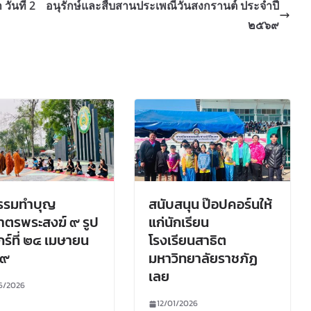
ันที่ 2
อนุรักษ์และสืบสานประเพณีวันสงกรานต์ ประจำปี
๒๕๖๙
กรรมทำบุญ
สนับสนุน ป๊อปคอร์นให้
าตรพระสงฆ์ ๙ รูป
แก่นักเรียน
ุกร์ที่ ๒๔ เมษายน
โรงเรียนสาธิต
๖๙
มหาวิทยาลัยราชภัฏ
เลย
6/2026
12/01/2026