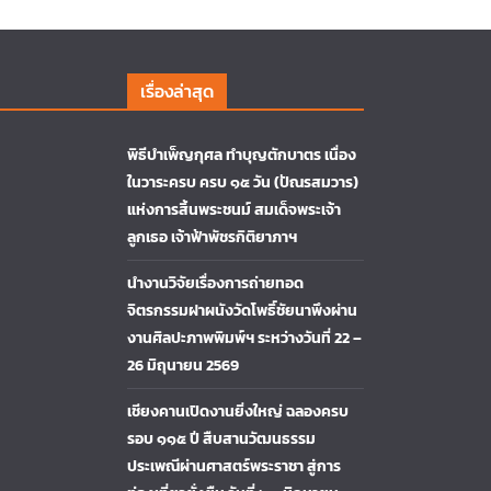
เรื่องล่าสุด
พิธีบำเพ็ญกุศล ทำบุญตักบาตร เนื่อง
ในวาระครบ ครบ ๑๕ วัน (ปัณรสมวาร)
แห่งการสิ้นพระชนม์ สมเด็จพระเจ้า
ลูกเธอ เจ้าฟ้าพัชรกิติยาภาฯ
นำงานวิจัยเรื่องการถ่ายทอด
จิตรกรรมฝาผนังวัดโพธิ์ชัยนาพึงผ่าน
งานศิลปะภาพพิมพ์ฯ ระหว่างวันที่ 22 –
26 มิถุนายน 2569
เชียงคานเปิดงานยิ่งใหญ่ ฉลองครบ
รอบ ๑๑๕ ปี สืบสานวัฒนธรรม
ประเพณีผ่านศาสตร์พระราชา สู่การ