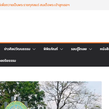
เพื่อถวายเป็นพระราชกุศลแด่ สมเด็จพระเจ้าลูกเธอฯ
 ๒๕๖๙
บุญตักบาตร เนื่องในวาระครบ ครบ ๑๕ วัน (ปัณรสม
ชนม์ สมเด็จพระเจ้าลูกเธอ เจ้าฟ้าพัชรกิติยาภาฯ
รถ่ายทอดจิตรกรรมฝาผนังวัดโพธิ์ชัยนาพึงผ่านงาน
่างวันที่ 22 – 26 มิถุนายน 2569
่งใหญ่ ฉลองครบรอบ ๑๑๕ ปี สืบสานวัฒนธรรม
ราชา สู่การท่องเที่ยวยั่งยืน วันที่ ๒๓ มิถุนายน
ระอภิธรรม เพื่ออุทิศถวายพระกุศลแด่ สมเด็จ
ข่าวศิลปวัฒนธรรม
พิพิธภัณฑ์
รอบรู้ไทเลย
หนังส
ฟ้าพัชรกิติยาภา นเรนทิราเทพยวดี กรมหลวงราชสาริณี
ธิดา วันที่ ๒๓ มิถุนายน ๒๕๖๙ เวลา ๑๖.๐๐ น.
วลจริยธรรม