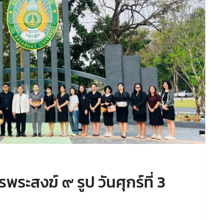
ะสงฆ์ ๙ รูป วันศุกร์ที่ 3