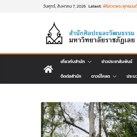
Skip
Latest:
พิธีสวดพระพุทธมนต์
วันศุกร์, สิงหาคม 7, 2026
to
วันที่ ๒๒ มิถุนายน
พิธีบำเพ็ญกุศล ทำ
content
วาร) แห่งการสิ้นพระ
นำงานวิจัยเรื่องกา
ศิลปะภาพพิมพ์ฯ ระหว
เชียงคานเปิดงานยิ
ประเพณีผ่านศาสตร์พระ
๒๕๖๙
พิธีบำเพ็ญกุศลสวดพ
เกี่ยวกับสำนัก
ข่าวประชาสัมพันธ์
พระเจ้าลูกเธอ เจ้า
สิริพัชร มหาวัชรราช
ติดต่อสำนัก
ดาวน์โหลด
ประม