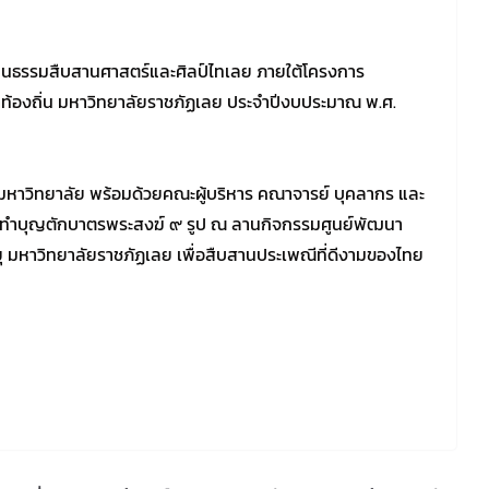
นธรรมสืบสานศาสตร์และศิลป์ไทเลย ภายใต้โครงการ
ท้องถิ่น มหาวิทยาลัยราชภัฏเลย ประจำปีงบประมาณ พ.ศ.
ามหาวิทยาลัย พร้อมด้วยคณะผู้บริหาร คณาจารย์ บุคลากร และ
รมทำบุญตักบาตรพระสงฆ์ ๙ รูป ณ ลานกิจกรรมศูนย์พัฒนา
ยุ มหาวิทยาลัยราชภัฏเลย เพื่อสืบสานประเพณีที่ดีงามของไทย