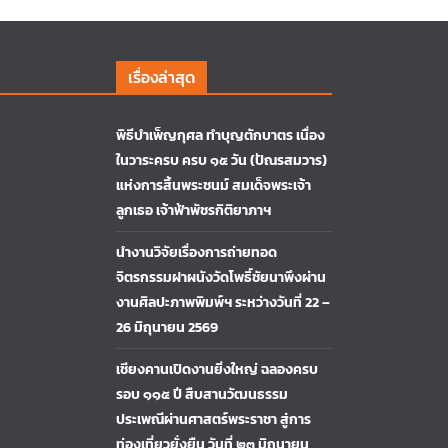
เรื่องล่าสุด
พิธีบำเพ็ญกุศล ทำบุญตักบาตร เนื่อง
ในวาระครบ ครบ ๑๕ วัน (ปัณรสมวาร)
แห่งการสิ้นพระชนม์ สมเด็จพระเจ้า
ลูกเธอ เจ้าฟ้าพัชรกิติยาภาฯ
นำงานวิจัยเรื่องการถ่ายทอด
จิตรกรรมฝาผนังวัดโพธิ์ชัยนาพึงผ่าน
งานศิลปะภาพพิมพ์ฯ ระหว่างวันที่ 22 –
26 มิถุนายน 2569
เชียงคานเปิดงานยิ่งใหญ่ ฉลองครบ
รอบ ๑๑๕ ปี สืบสานวัฒนธรรม
ประเพณีผ่านศาสตร์พระราชา สู่การ
ท่องเที่ยวยั่งยืน วันที่ ๒๓ มิถุนายน