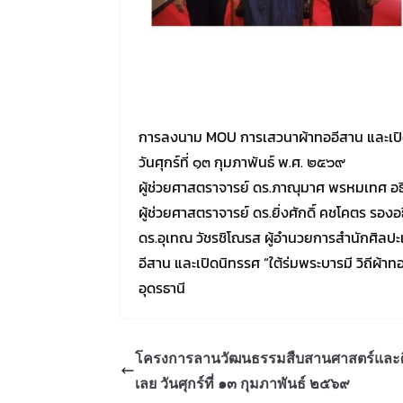
การลงนาม MOU การเสวนาผ้าทออีสาน และเปิดน
วันศุกร์ที่ ๑๓ กุมภาพันธ์ พ.ศ. ๒๕๖๙
ผู้ช่วยศาสตราจารย์ ดร.ภาณุมาศ พรหมเทศ อธ
ผู้ช่วยศาสตราจารย์ ดร.ยิ่งศักดิ์ คชโคตร รอ
ดร.อุเทณ วัชรชิโณรส ผู้อำนวยการสำนักศิล
อีสาน และเปิดนิทรรศ “ใต้ร่มพระบารมี วิถีผ
อุดรธานี
โครงการลานวัฒนธรรมสืบสานศาสตร์และศ
เลย วันศุกร์ที่ ๑๓ กุมภาพันธ์ ๒๕๖๙