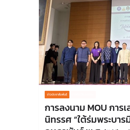
ข่าวประชาสัมพันธ์
ข่าวศิลปวัฒนธรรม
การลงนาม MOU การเสว
นิทรรศ “ใต้ร่มพระบารมี 