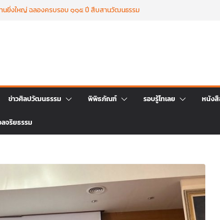
งานยิ่งใหญ่ ฉลองครบรอบ ๑๑๕ ปี สืบสานวัฒนธรรม
ตร์พระราชา สู่การท่องเที่ยวยั่งยืน วันที่ ๒๓ มิถุนายน
ลสวดพระอภิธรรม เพื่ออุทิศถวายพระกุศลแด่ สมเด็จ
 เจ้าฟ้าพัชรกิติยาภา นเรนทิราเทพยวดี กรมหลวงราชสาริณี
ัชรราชธิดา วันที่ ๒๓ มิถุนายน ๒๕๖๙ เวลา ๑๖.๐๐ น.
ธมนต์เพื่อถวายเป็นพระราชกุศลแด่ สมเด็จพระเจ้าลูกเธอฯ
ุนายน ๒๕๖๙
ศล ทำบุญตักบาตร เนื่องในวาระครบ ครบ ๑๕ วัน (ปัณรสม
้นพระชนม์ สมเด็จพระเจ้าลูกเธอ เจ้าฟ้าพัชรกิติยาภาฯ
ข่าวศิลปวัฒนธรรม
พิพิธภัณฑ์
รอบรู้ไทเลย
หนังส
่องการถ่ายทอดจิตรกรรมฝาผนังวัดโพธิ์ชัยนาพึงผ่านงาน
 ระหว่างวันที่ 22 – 26 มิถุนายน 2569
วลจริยธรรม