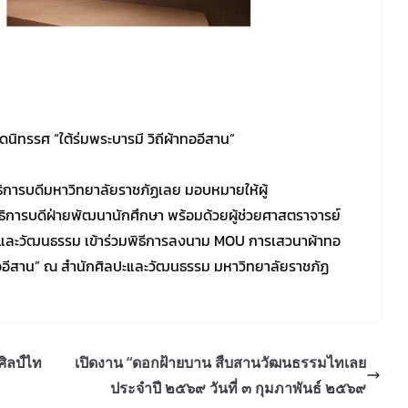
ิทรรศ “ใต้ร่มพระบารมี วิถีผ้าทออีสาน”
ิการบดีมหาวิทยาลัยราชภัฏเลย มอบหมายให้ผู้
งอธิการบดีฝ่ายพัฒนานักศึกษา พร้อมด้วยผู้ช่วยศาสตราจารย์
ปะและวัฒนธรรม เข้าร่วมพิธีการลงนาม MOU การเสวนาผ้าทอ
้าทออีสาน” ณ สำนักศิลปะและวัฒนธรรม มหาวิทยาลัยราชภัฏ
ิลป์ไท
เปิดงาน “ดอกฝ้ายบาน สืบสานวัฒนธรรมไทเลย
ประจำปี ๒๕๖๙ วันที่ ๓ กุมภาพันธ์ ๒๕๖๙