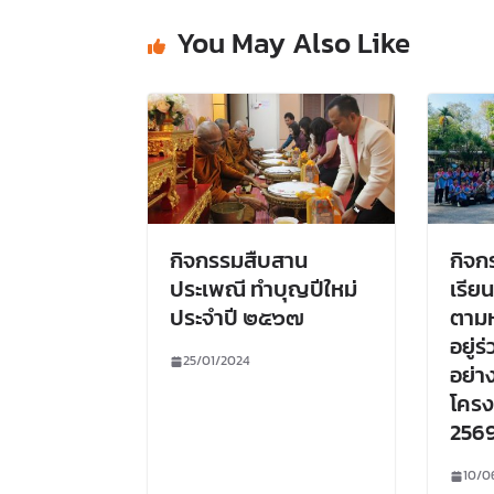
You May Also Like
กิจกรรมสืบสาน
กิจก
ประเพณี ทำบุญปีใหม่
เรียน
ประจำปี ๒๕๖๗
ตามห
อยู่
25/01/2024
อย่า
โครง
256
10/0