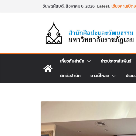
Skip
Latest:
เชียงคานเปิด
วันพฤหัสบดี, สิงหาคม 6, 2026
to
ประเพณีผ่านศาส
๒๕๖๙
content
พิธีบำเพ็ญกุศ
พระเจ้าลูกเธอ
สิริพัชร มหาว
พิธีสวดพระพุท
วันที่ ๒๒ มิถ
พิธีบำเพ็ญกุ
วาร) แห่งการสิ
เกี่ยวกับสำนัก
ข่าวประชาสัมพันธ์
นำงานวิจัยเรื
ศิลปะภาพพิมพ์ฯ
ติดต่อสำนัก
ดาวน์โหลด
ประม