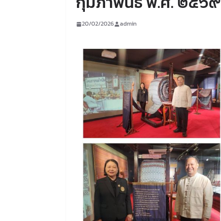
กุมภาพันธ์ พ.ศ. ๒๕๖๙
20/02/2026
admin