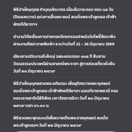
พิธีบำเพ็ญกุศล ทำบุญตักบาตร เนื่องในวาระครบ ครบ ๑๕ วัน
(ปัณรสมวาร) แห่งการสิ้นพระชนม์ สมเด็จพระเจ้าลูกเธอ เจ้าฟ้า
พัชรกิติยาภาฯ
นำงานวิจัยเรื่องการถ่ายทอดจิตรกรรมฝาผนังวัดโพธิ์ชัยนาพึง
ผ่านงานศิลปะภาพพิมพ์ฯ ระหว่างวันที่ 22 – 26 มิถุนายน 2569
เชียงคานเปิดงานยิ่งใหญ่ ฉลองครบรอบ ๑๑๕ ปี สืบสาน
วัฒนธรรมประเพณีผ่านศาสตร์พระราชา สู่การท่องเที่ยวยั่งยืน
วันที่ ๒๓ มิถุนายน ๒๕๖๙
พิธีบำเพ็ญกุศลสวดพระอภิธรรม เพื่ออุทิศถวายพระกุศลแด่
สมเด็จพระเจ้าลูกเธอ เจ้าฟ้าพัชรกิติยาภา นเรนทิราเทพยวดี กรม
หลวงราชสาริณีสิริพัชร มหาวัชรราชธิดา วันที่ ๒๓ มิถุนายน
๒๕๖๙ เวลา ๑๖.๐๐ น.
พิธีสวดพระพุทธมนต์เพื่อถวายเป็นพระราชกุศลแด่ สมเด็จ
พระเจ้าลูกเธอฯ วันที่ ๒๒ มิถุนายน ๒๕๖๙