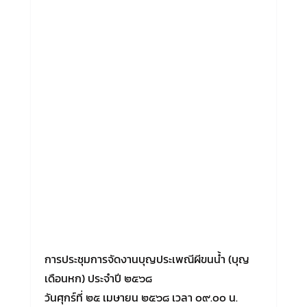
การประชุมการจัดงานบุญประเพณีผีขนน้ำ (บุญ
เดือนหก) ประจำปี ๒๕๖๘
วันศุกร์ที่ ๒๕ เมษายน ๒๕๖๘ เวลา ๐๙.๐๐ น.