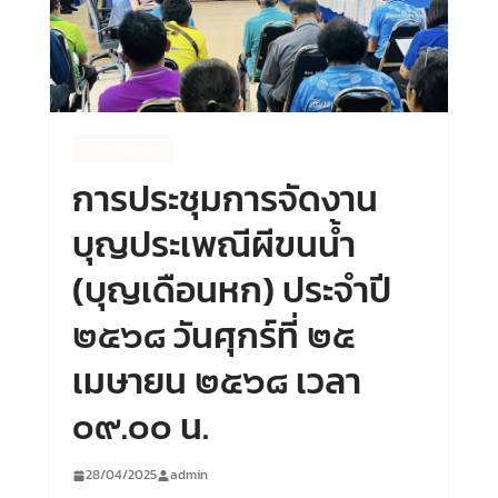
ข่าวศิลปวัฒนธรรม
การประชุมการจัดงาน
บุญประเพณีผีขนน้ำ
(บุญเดือนหก) ประจำปี
๒๕๖๘ วันศุกร์ที่ ๒๕
เมษายน ๒๕๖๘ เวลา
๐๙.๐๐ น.
28/04/2025
admin