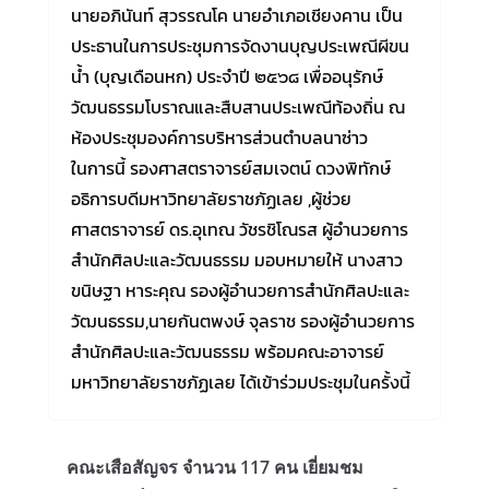
นายอภินันท์ สุวรรณโค นายอำเภอเชียงคาน เป็น
ประธานในการประชุมการจัดงานบุญประเพณีผีขน
น้ำ (บุญเดือนหก) ประจำปี ๒๕๖๘ เพื่ออนุรักษ์
วัฒนธรรมโบราณและสืบสานประเพณีท้องถิ่น ณ
ห้องประชุมองค์การบริหารส่วนตำบลนาซ่าว
ในการนี้ รองศาสตราจารย์สมเจตน์ ดวงพิทักษ์
อธิการบดีมหาวิทยาลัยราชภัฏเลย ,ผู้ช่วย
ศาสตราจารย์ ดร.อุเทณ วัชรชิโณรส ผู้อำนวยการ
สำนักศิลปะและวัฒนธรรม มอบหมายให้ นางสาว
ขนิษฐา หาระคุณ รองผู้อำนวยการสำนักศิลปะและ
วัฒนธรรม,นายกันตพงษ์ จุลราช รองผู้อำนวยการ
สำนักศิลปะและวัฒนธรรม พร้อมคณะอาจารย์
มหาวิทยาลัยราชภัฏเลย ได้เข้าร่วมประชุมในครั้งนี้
คณะเสือสัญจร จำนวน 117 คน เยี่ยมชม