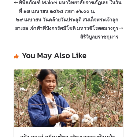
พิพิธภัณฑ์ Maloei มหาวิทยาลัยราชภัฏเลย ในวัน
ที่ ๑๗ เมษายน ๒๕๖๘ เวลา ๑๖.๐๐ น.
๒๙ เมษายน วันคล้ายวันประสูติ สมเด็จพระเจ้าลูก
ยาเธอ เจ้าฟ้าทีปังกรรัศมีโชติ มหาวชิโรตตมางกูร
สิริวิบูลยราชกุมาร
You May Also Like