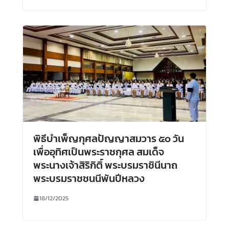
พิธีบำเพ็ญกุศลปัญญาสมวาร ๕๐ วัน
เพื่ออุทิศเป็นพระราชกุศล สมเด็จ
พระนางเจ้าสิริกิติ์ พระบรมราชินีนาถ
พระบรมราชชนนีพันปีหลวง
18/12/2025