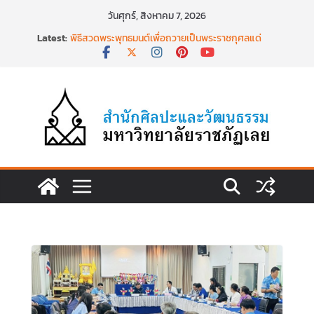
Skip
วันศุกร์, สิงหาคม 7, 2026
to
Latest:
พิธีสวดพระพุทธมนต์เพื่อถวายเป็นพระราชกุศลแด่
content
สมเด็จพระเจ้าลูกเธอฯ วันที่ ๒๒ มิถุนายน ๒๕๖๙
พิธีบำเพ็ญกุศล ทำบุญตักบาตร เนื่องในวาระครบ
ครบ ๑๕ วัน (ปัณรสมวาร) แห่งการสิ้นพระชนม์
สมเด็จพระเจ้าลูกเธอ เจ้าฟ้าพัชรกิติยาภาฯ
นำงานวิจัยเรื่องการถ่ายทอดจิตรกรรมฝาผนังวัด
โพธิ์ชัยนาพึงผ่านงานศิลปะภาพพิมพ์ฯ ระหว่างวันที่ 22
– 26 มิถุนายน 2569
เชียงคานเปิดงานยิ่งใหญ่ ฉลองครบรอบ ๑๑๕ ปี
สืบสานวัฒนธรรมประเพณีผ่านศาสตร์พระราชา สู่การ
ท่องเที่ยวยั่งยืน วันที่ ๒๓ มิถุนายน ๒๕๖๙
พิธีบำเพ็ญกุศลสวดพระอภิธรรม เพื่ออุทิศถวายพระ
กุศลแด่ สมเด็จพระเจ้าลูกเธอ เจ้าฟ้าพัชรกิติยาภา นเร
นทิราเทพยวดี กรมหลวงราชสาริณีสิริพัชร มหาวัชร
ราชธิดา วันที่ ๒๓ มิถุนายน ๒๕๖๙ เวลา ๑๖.๐๐ น.