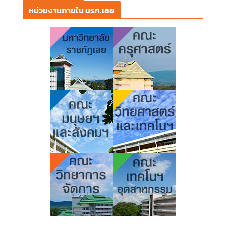
หน่วยงานภายใน มรภ.เลย