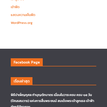
เข้าฟีด
แสดงความเห็นฟีด
WordPress.org
Facebook Page
เรื่องล่าสุด
พิธีบำเพ็ญกุศล ทำบุญตักบาตร เนื่องในวาระครบ ครบ ๑๕ วัน
(ปัณรสมวาร) แห่งการสิ้นพระชนม์ สมเด็จพระเจ้าลูกเธอ เจ้าฟ้า
พัชรกิติยาภาฯ