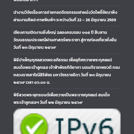
นำงานวิจัยเรื่องการถ่ายทอดจิตรกรรมฝาผนังวัดโพธิ์ชัยนาพึง
ผ่านงานศิลปะภาพพิมพ์ฯ ระหว่างวันที่ 22 – 26 มิถุนายน 2569
เชียงคานเปิดงานยิ่งใหญ่ ฉลองครบรอบ ๑๑๕ ปี สืบสาน
วัฒนธรรมประเพณีผ่านศาสตร์พระราชา สู่การท่องเที่ยวยั่งยืน
วันที่ ๒๓ มิถุนายน ๒๕๖๙
พิธีบำเพ็ญกุศลสวดพระอภิธรรม เพื่ออุทิศถวายพระกุศลแด่
สมเด็จพระเจ้าลูกเธอ เจ้าฟ้าพัชรกิติยาภา นเรนทิราเทพยวดี กรม
หลวงราชสาริณีสิริพัชร มหาวัชรราชธิดา วันที่ ๒๓ มิถุนายน
๒๕๖๙ เวลา ๑๖.๐๐ น.
พิธีสวดพระพุทธมนต์เพื่อถวายเป็นพระราชกุศลแด่ สมเด็จ
พระเจ้าลูกเธอฯ วันที่ ๒๒ มิถุนายน ๒๕๖๙