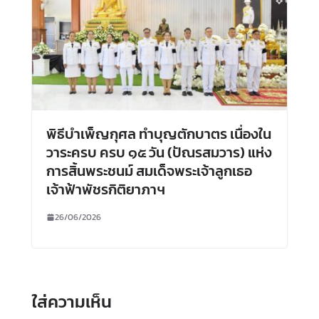
พิธีบำเพ็ญกุศล ทำบุญตักบาตร เนื่องใน
วาระครบ ครบ ๑๕ วัน (ปัณรสมวาร) แห่ง
การสิ้นพระชนม์ สมเด็จพระเจ้าลูกเธอ
เจ้าฟ้าพัชรกิติยาภาฯ
26/06/2026
ใส่ความเห็น