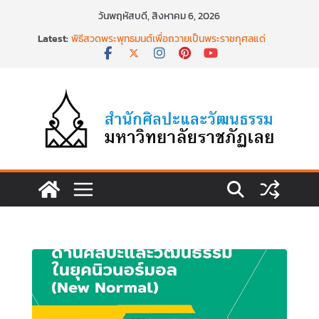
Skip
วันพฤหัสบดี, สิงหาคม 6, 2026
to
Latest:
พิธีสวดพระพุทธมนต์เพื่อถวายเป็นพระราชกุศลแด่
content
สมเด็จพระเจ้าลูกเธอฯ วันที่ ๒๒ มิถุนายน ๒๕๖๙
พิธีบำเพ็ญกุศล ทำบุญตักบาตร เนื่องในวาระครบ
ครบ ๑๕ วัน (ปัณรสมวาร) แห่งการสิ้นพระชนม์
สมเด็จพระเจ้าลูกเธอ เจ้าฟ้าพัชรกิติยาภาฯ
นำงานวิจัยเรื่องการถ่ายทอดจิตรกรรมฝาผนังวัด
โพธิ์ชัยนาพึงผ่านงานศิลปะภาพพิมพ์ฯ ระหว่างวันที่ 22
– 26 มิถุนายน 2569
เชียงคานเปิดงานยิ่งใหญ่ ฉลองครบรอบ ๑๑๕ ปี
สืบสานวัฒนธรรมประเพณีผ่านศาสตร์พระราชา สู่การ
ท่องเที่ยวยั่งยืน วันที่ ๒๓ มิถุนายน ๒๕๖๙
พิธีบำเพ็ญกุศลสวดพระอภิธรรม เพื่ออุทิศถวายพระ
กุศลแด่ สมเด็จพระเจ้าลูกเธอ เจ้าฟ้าพัชรกิติยาภา นเร
นทิราเทพยวดี กรมหลวงราชสาริณีสิริพัชร มหาวัชร
ราชธิดา วันที่ ๒๓ มิถุนายน ๒๕๖๙ เวลา ๑๖.๐๐ น.