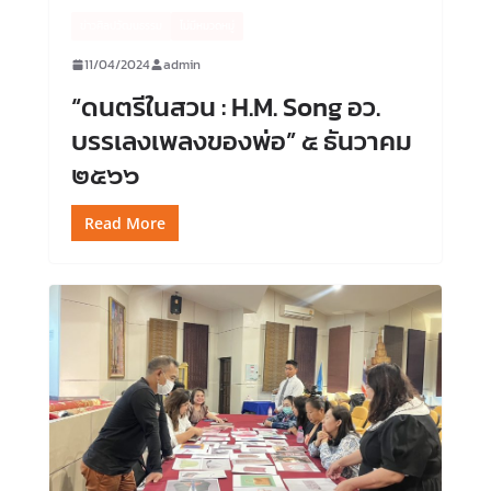
ข่าวศิลปวัฒนธรรม
ไม่มีหมวดหมู่
11/04/2024
admin
“ดนตรีในสวน : H.M. Song อว.
บรรเลงเพลงของพ่อ” ๕ ธันวาคม
๒๕๖๖
Read More