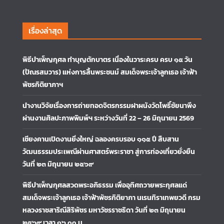
เรื่องล่าสุด
พิธีบำเพ็ญกุศล ทำบุญตักบาตร เนื่องในวาระครบ ครบ ๑๕ วัน
(ปัณรสมวาร) แห่งการสิ้นพระชนม์ สมเด็จพระเจ้าลูกเธอ เจ้าฟ้า
พัชรกิติยาภาฯ
นำงานวิจัยเรื่องการถ่ายทอดจิตรกรรมฝาผนังวัดโพธิ์ชัยนาพึง
ผ่านงานศิลปะภาพพิมพ์ฯ ระหว่างวันที่ 22 – 26 มิถุนายน 2569
เชียงคานเปิดงานยิ่งใหญ่ ฉลองครบรอบ ๑๑๕ ปี สืบสาน
วัฒนธรรมประเพณีผ่านศาสตร์พระราชา สู่การท่องเที่ยวยั่งยืน
วันที่ ๒๓ มิถุนายน ๒๕๖๙
พิธีบำเพ็ญกุศลสวดพระอภิธรรม เพื่ออุทิศถวายพระกุศลแด่
สมเด็จพระเจ้าลูกเธอ เจ้าฟ้าพัชรกิติยาภา นเรนทิราเทพยวดี กรม
หลวงราชสาริณีสิริพัชร มหาวัชรราชธิดา วันที่ ๒๓ มิถุนายน
๒๕๖๙ เวลา ๑๖.๐๐ น.