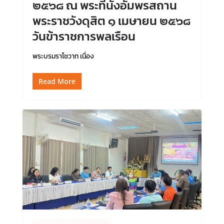
๒๕๖๘ ณ พระที่นั่งอัมพรสถาน
พระราชวังดุสิต ๑ เมษายน ๒๕๖๘
วันข้าราชการพลเรือน
พระบรมราโชวาท เนื่อง
Read More