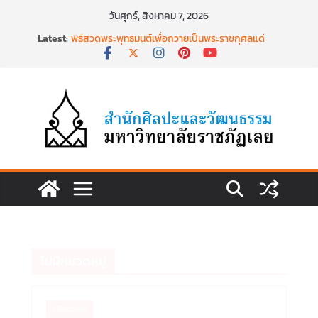
Skip
วันศุกร์, สิงหาคม 7, 2026
to
พิธีบำเพ็ญกุศลสวดพระอภิธรรม เพื่ออุทิศถวายพระ
Latest:
กุศลแด่ สมเด็จพระเจ้าลูกเธอ เจ้าฟ้าพัชรกิติยาภา นเร
content
นทิราเทพยวดี กรมหลวงราชสาริณีสิริพัชร มหาวัชร
ราชธิดา วันที่ ๒๓ มิถุนายน ๒๕๖๙ เวลา ๑๖.๐๐ น.
พิธีสวดพระพุทธมนต์เพื่อถวายเป็นพระราชกุศลแด่
สมเด็จพระเจ้าลูกเธอฯ วันที่ ๒๒ มิถุนายน ๒๕๖๙
พิธีบำเพ็ญกุศล ทำบุญตักบาตร เนื่องในวาระครบ
ครบ ๑๕ วัน (ปัณรสมวาร) แห่งการสิ้นพระชนม์
สมเด็จพระเจ้าลูกเธอ เจ้าฟ้าพัชรกิติยาภาฯ
นำงานวิจัยเรื่องการถ่ายทอดจิตรกรรมฝาผนังวัด
โพธิ์ชัยนาพึงผ่านงานศิลปะภาพพิมพ์ฯ ระหว่างวันที่ 22
– 26 มิถุนายน 2569
เชียงคานเปิดงานยิ่งใหญ่ ฉลองครบรอบ ๑๑๕ ปี
สืบสานวัฒนธรรมประเพณีผ่านศาสตร์พระราชา สู่การ
ท่องเที่ยวยั่งยืน วันที่ ๒๓ มิถุนายน ๒๕๖๙
ไม่มีหมวดหมู่
ไม่มีหมวดหมู่