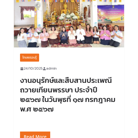
ไทเลยรอบรู้
24/10/2025
admin
งานอนุรักษ์และสืบสานประเพณี
ถวายเทียนพรรษา ประจำปี
๒๕๖๗ ในวันพุธที่ ๑๗ กรกฎาคม
พ.ศ ๒๕๖๗
Read More