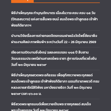
พิธีบำเพ็ญกุศล ทำบุญตักบาตร เนื่องในวาระครบ ครบ ๑๕ วัน
(ปัณรสมวาร) แห่งการสิ้นพระชนม์ สมเด็จพระเจ้าลูกเธอ เจ้าฟ้า
พัชรกิติยาภาฯ
นำงานวิจัยเรื่องการถ่ายทอดจิตรกรรมฝาผนังวัดโพธิ์ชัยนาพึง
ผ่านงานศิลปะภาพพิมพ์ฯ ระหว่างวันที่ 22 – 26 มิถุนายน 2569
เชียงคานเปิดงานยิ่งใหญ่ ฉลองครบรอบ ๑๑๕ ปี สืบสาน
วัฒนธรรมประเพณีผ่านศาสตร์พระราชา สู่การท่องเที่ยวยั่งยืน
วันที่ ๒๓ มิถุนายน ๒๕๖๙
พิธีบำเพ็ญกุศลสวดพระอภิธรรม เพื่ออุทิศถวายพระกุศลแด่
สมเด็จพระเจ้าลูกเธอ เจ้าฟ้าพัชรกิติยาภา นเรนทิราเทพยวดี กรม
หลวงราชสาริณีสิริพัชร มหาวัชรราชธิดา วันที่ ๒๓ มิถุนายน
๒๕๖๙ เวลา ๑๖.๐๐ น.
พิธีสวดพระพุทธมนต์เพื่อถวายเป็นพระราชกุศลแด่ สมเด็จ
พระเจ้าลูกเธอฯ วันที่ ๒๒ มิถุนายน ๒๕๖๙