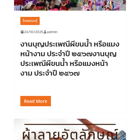
ไทเลยรอบรู้
24/10/2025
admin
งานบุญประเพณีผีขนน้ำ หรือแมง
หน้างาม ประจำปี ๒๕๖๗งานบุญ
ประเพณีผีขนน้ำ หรือแมงหน้า
งาม ประจำปี ๒๕๖๗
Read More