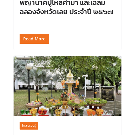
พญานาคปู่ไหลคำมา และเฉลิม
ฉลองจังหวัดเลย ประจำปี ๒๕๖๗
Read More
ไทเลยรอบรู้