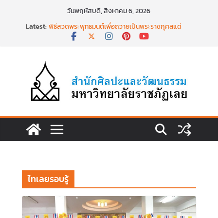
Skip
วันพฤหัสบดี, สิงหาคม 6, 2026
to
Latest:
พิธีสวดพระพุทธมนต์เพื่อถวายเป็นพระราชกุศลแด่
content
สมเด็จพระเจ้าลูกเธอฯ วันที่ ๒๒ มิถุนายน ๒๕๖๙
พิธีบำเพ็ญกุศล ทำบุญตักบาตร เนื่องในวาระครบ
ครบ ๑๕ วัน (ปัณรสมวาร) แห่งการสิ้นพระชนม์
สมเด็จพระเจ้าลูกเธอ เจ้าฟ้าพัชรกิติยาภาฯ
นำงานวิจัยเรื่องการถ่ายทอดจิตรกรรมฝาผนังวัด
โพธิ์ชัยนาพึงผ่านงานศิลปะภาพพิมพ์ฯ ระหว่างวันที่ 22
– 26 มิถุนายน 2569
เชียงคานเปิดงานยิ่งใหญ่ ฉลองครบรอบ ๑๑๕ ปี
สืบสานวัฒนธรรมประเพณีผ่านศาสตร์พระราชา สู่การ
ท่องเที่ยวยั่งยืน วันที่ ๒๓ มิถุนายน ๒๕๖๙
พิธีบำเพ็ญกุศลสวดพระอภิธรรม เพื่ออุทิศถวายพระ
กุศลแด่ สมเด็จพระเจ้าลูกเธอ เจ้าฟ้าพัชรกิติยาภา นเร
นทิราเทพยวดี กรมหลวงราชสาริณีสิริพัชร มหาวัชร
ราชธิดา วันที่ ๒๓ มิถุนายน ๒๕๖๙ เวลา ๑๖.๐๐ น.
ไทเลยรอบรู้