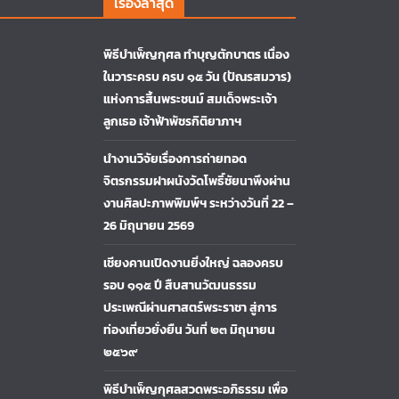
เรื่องล่าสุด
พิธีบำเพ็ญกุศล ทำบุญตักบาตร เนื่อง
ในวาระครบ ครบ ๑๕ วัน (ปัณรสมวาร)
แห่งการสิ้นพระชนม์ สมเด็จพระเจ้า
ลูกเธอ เจ้าฟ้าพัชรกิติยาภาฯ
นำงานวิจัยเรื่องการถ่ายทอด
จิตรกรรมฝาผนังวัดโพธิ์ชัยนาพึงผ่าน
งานศิลปะภาพพิมพ์ฯ ระหว่างวันที่ 22 –
26 มิถุนายน 2569
เชียงคานเปิดงานยิ่งใหญ่ ฉลองครบ
รอบ ๑๑๕ ปี สืบสานวัฒนธรรม
ประเพณีผ่านศาสตร์พระราชา สู่การ
ท่องเที่ยวยั่งยืน วันที่ ๒๓ มิถุนายน
๒๕๖๙
พิธีบำเพ็ญกุศลสวดพระอภิธรรม เพื่อ