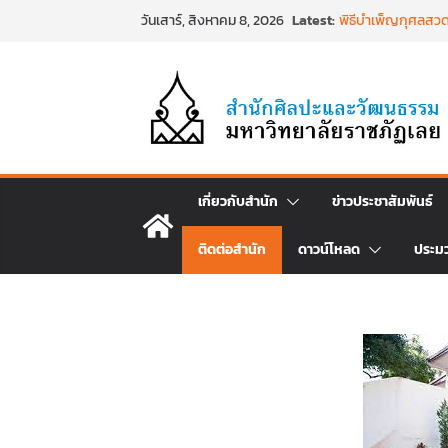
Skip
Latest:
พิธีบำเพ็ญกุศลสวด
วันเสาร์, สิงหาคม 8, 2026
to
พระเจ้าลูกเธอ เจ้า
สิริพัชร มหาวัชรรา
content
พิธีสวดพระพุทธมนต
วันที่ ๒๒ มิถุนายน
พิธีบำเพ็ญกุศล ทำ
วาร) แห่งการสิ้นพร
นำงานวิจัยเรื่องกา
ศิลปะภาพพิมพ์ฯ ระห
เชียงคานเปิดงานย
เกี่ยวกับสำนัก
ข่าวประชาสัมพันธ์
ประเพณีผ่านศาสตร์พร
๒๕๖๙
ติดต่อสำนัก
ดาวน์โหลด
ประม