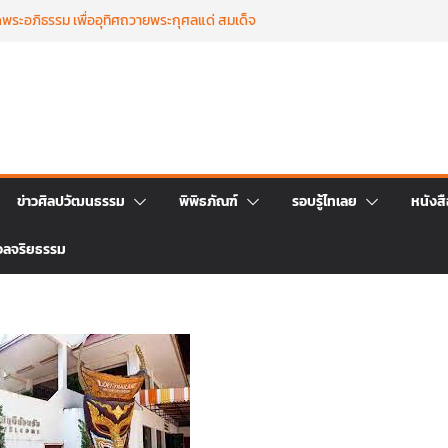
พระอภิธรรม เพื่ออุทิศถวายพระกุศลแด่ สมเด็จ
ฟ้าพัชรกิติยาภา นเรนทิราเทพยวดี กรมหลวงราชสาริณี
ชธิดา วันที่ ๒๓ มิถุนายน ๒๕๖๙ เวลา ๑๖.๐๐ น.
์เพื่อถวายเป็นพระราชกุศลแด่ สมเด็จพระเจ้าลูกเธอฯ
 ๒๕๖๙
บุญตักบาตร เนื่องในวาระครบ ครบ ๑๕ วัน (ปัณรสม
ะชนม์ สมเด็จพระเจ้าลูกเธอ เจ้าฟ้าพัชรกิติยาภาฯ
รถ่ายทอดจิตรกรรมฝาผนังวัดโพธิ์ชัยนาพึงผ่านงาน
ว่างวันที่ 22 – 26 มิถุนายน 2569
ิ่งใหญ่ ฉลองครบรอบ ๑๑๕ ปี สืบสานวัฒนธรรม
ข่าวศิลปวัฒนธรรม
พิพิธภัณฑ์
รอบรู้ไทเลย
หนังส
ะราชา สู่การท่องเที่ยวยั่งยืน วันที่ ๒๓ มิถุนายน
วลจริยธรรม