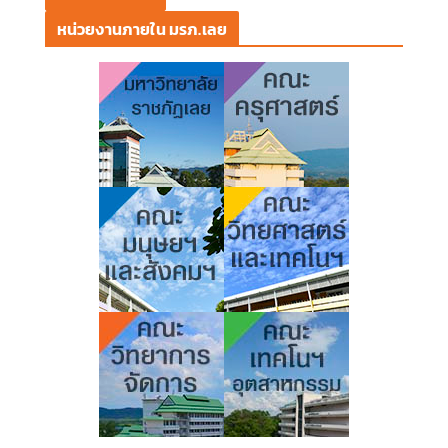
หน่วยงานภายใน มรภ.เลย