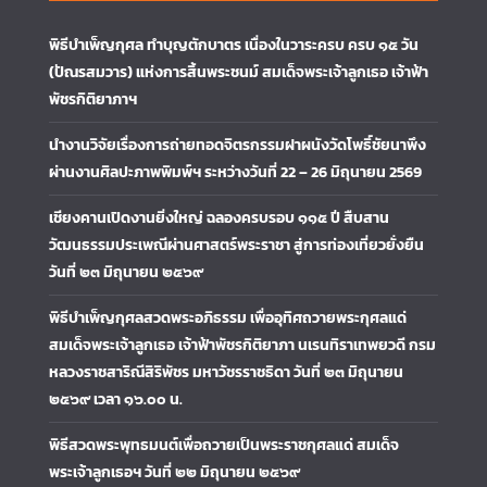
พิธีบำเพ็ญกุศล ทำบุญตักบาตร เนื่องในวาระครบ ครบ ๑๕ วัน
(ปัณรสมวาร) แห่งการสิ้นพระชนม์ สมเด็จพระเจ้าลูกเธอ เจ้าฟ้า
พัชรกิติยาภาฯ
นำงานวิจัยเรื่องการถ่ายทอดจิตรกรรมฝาผนังวัดโพธิ์ชัยนาพึง
ผ่านงานศิลปะภาพพิมพ์ฯ ระหว่างวันที่ 22 – 26 มิถุนายน 2569
เชียงคานเปิดงานยิ่งใหญ่ ฉลองครบรอบ ๑๑๕ ปี สืบสาน
วัฒนธรรมประเพณีผ่านศาสตร์พระราชา สู่การท่องเที่ยวยั่งยืน
วันที่ ๒๓ มิถุนายน ๒๕๖๙
พิธีบำเพ็ญกุศลสวดพระอภิธรรม เพื่ออุทิศถวายพระกุศลแด่
สมเด็จพระเจ้าลูกเธอ เจ้าฟ้าพัชรกิติยาภา นเรนทิราเทพยวดี กรม
หลวงราชสาริณีสิริพัชร มหาวัชรราชธิดา วันที่ ๒๓ มิถุนายน
๒๕๖๙ เวลา ๑๖.๐๐ น.
พิธีสวดพระพุทธมนต์เพื่อถวายเป็นพระราชกุศลแด่ สมเด็จ
พระเจ้าลูกเธอฯ วันที่ ๒๒ มิถุนายน ๒๕๖๙