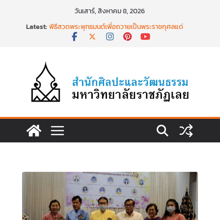
Skip
วันเสาร์, สิงหาคม 8, 2026
to
Latest:
พิธีสวดพระพุทธมนต์เพื่อถวายเป็นพระราชกุศลแด่
content
สมเด็จพระเจ้าลูกเธอฯ วันที่ ๒๒ มิถุนายน ๒๕๖๙
พิธีบำเพ็ญกุศล ทำบุญตักบาตร เนื่องในวาระครบ
ครบ ๑๕ วัน (ปัณรสมวาร) แห่งการสิ้นพระชนม์
สมเด็จพระเจ้าลูกเธอ เจ้าฟ้าพัชรกิติยาภาฯ
นำงานวิจัยเรื่องการถ่ายทอดจิตรกรรมฝาผนังวัด
โพธิ์ชัยนาพึงผ่านงานศิลปะภาพพิมพ์ฯ ระหว่างวันที่ 22
– 26 มิถุนายน 2569
เชียงคานเปิดงานยิ่งใหญ่ ฉลองครบรอบ ๑๑๕ ปี
สืบสานวัฒนธรรมประเพณีผ่านศาสตร์พระราชา สู่การ
ท่องเที่ยวยั่งยืน วันที่ ๒๓ มิถุนายน ๒๕๖๙
พิธีบำเพ็ญกุศลสวดพระอภิธรรม เพื่ออุทิศถวายพระ
กุศลแด่ สมเด็จพระเจ้าลูกเธอ เจ้าฟ้าพัชรกิติยาภา นเร
นทิราเทพยวดี กรมหลวงราชสาริณีสิริพัชร มหาวัชร
ราชธิดา วันที่ ๒๓ มิถุนายน ๒๕๖๙ เวลา ๑๖.๐๐ น.