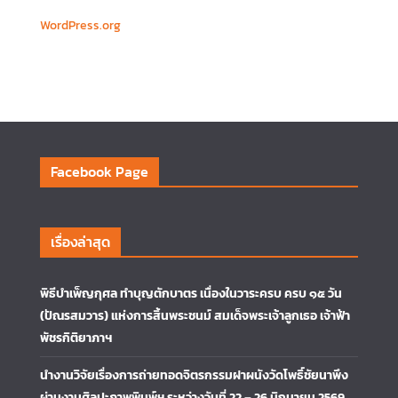
WordPress.org
Facebook Page
เรื่องล่าสุด
พิธีบำเพ็ญกุศล ทำบุญตักบาตร เนื่องในวาระครบ ครบ ๑๕ วัน
(ปัณรสมวาร) แห่งการสิ้นพระชนม์ สมเด็จพระเจ้าลูกเธอ เจ้าฟ้า
พัชรกิติยาภาฯ
นำงานวิจัยเรื่องการถ่ายทอดจิตรกรรมฝาผนังวัดโพธิ์ชัยนาพึง
ผ่านงานศิลปะภาพพิมพ์ฯ ระหว่างวันที่ 22 – 26 มิถุนายน 2569