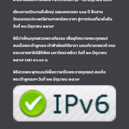
เชียงคานเปิดงานยิ่งใหญ่ ฉลองครบรอบ ๑๑๕ ปี สืบสาน
วัฒนธรรมประเพณีผ่านศาสตร์พระราชา สู่การท่องเที่ยวยั่งยืน
วันที่ ๒๓ มิถุนายน ๒๕๖๙
พิธีบำเพ็ญกุศลสวดพระอภิธรรม เพื่ออุทิศถวายพระกุศลแด่
สมเด็จพระเจ้าลูกเธอ เจ้าฟ้าพัชรกิติยาภา นเรนทิราเทพยวดี กรม
หลวงราชสาริณีสิริพัชร มหาวัชรราชธิดา วันที่ ๒๓ มิถุนายน
๒๕๖๙ เวลา ๑๖.๐๐ น.
พิธีสวดพระพุทธมนต์เพื่อถวายเป็นพระราชกุศลแด่ สมเด็จ
พระเจ้าลูกเธอฯ วันที่ ๒๒ มิถุนายน ๒๕๖๙