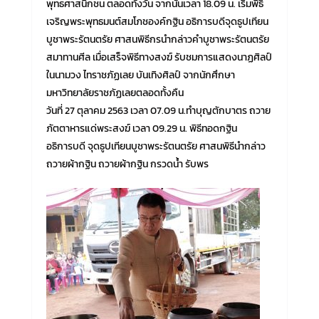
พุทธศาสนิกชน ตลอดทั้งวัน จากนั้นเวลา 18.09 น. เริ่มพิธี
เจริญพระพุทธมนต์สมโภชองค์กฐิน อธิการบดีจุดธูปเทียน
บูชาพระรัตนตรัย ศาสนพิธีกรนำกล่าวคำบูชาพระรัตนตรัย
สมาทานศีล เมื่อเสร็จพิธีทางสงฆ์ รับชมการแสดงนาฏศิลป์
ในนามวง ไทราชภัฏเลย บันเทิงศิลป์ จากนักศึกษา
มหาวิทยาลัยราชภัฏเลยตลอดทั้งคืน
วันที่ 27 ตุลาคม 2563 เวลา 07.09 น.ทำบุญตักบาตร ถวาย
ภัตตาหารแด่พระสงฆ์ เวลา 09.29 น. พิธีทอดกฐิน
อธิการบดี จุดธูปเทียนบูชาพระรัตนตรัย ศาสนพิธีนำกล่าว
ถวายผ้ากฐิน ถวายผ้ากฐิน กรวดน้ำ รับพร