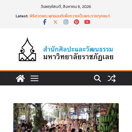
Skip
วันพฤหัสบดี, สิงหาคม 6, 2026
to
Latest:
พิธีสวดพระพุทธมนต์เพื่อถวายเป็นพระราชกุศลแด่
content
สมเด็จพระเจ้าลูกเธอฯ วันที่ ๒๒ มิถุนายน ๒๕๖๙
พิธีบำเพ็ญกุศล ทำบุญตักบาตร เนื่องในวาระครบ
ครบ ๑๕ วัน (ปัณรสมวาร) แห่งการสิ้นพระชนม์
สมเด็จพระเจ้าลูกเธอ เจ้าฟ้าพัชรกิติยาภาฯ
นำงานวิจัยเรื่องการถ่ายทอดจิตรกรรมฝาผนังวัด
โพธิ์ชัยนาพึงผ่านงานศิลปะภาพพิมพ์ฯ ระหว่างวันที่ 22
– 26 มิถุนายน 2569
เชียงคานเปิดงานยิ่งใหญ่ ฉลองครบรอบ ๑๑๕ ปี
สืบสานวัฒนธรรมประเพณีผ่านศาสตร์พระราชา สู่การ
ท่องเที่ยวยั่งยืน วันที่ ๒๓ มิถุนายน ๒๕๖๙
พิธีบำเพ็ญกุศลสวดพระอภิธรรม เพื่ออุทิศถวายพระ
กุศลแด่ สมเด็จพระเจ้าลูกเธอ เจ้าฟ้าพัชรกิติยาภา นเร
นทิราเทพยวดี กรมหลวงราชสาริณีสิริพัชร มหาวัชร
ราชธิดา วันที่ ๒๓ มิถุนายน ๒๕๖๙ เวลา ๑๖.๐๐ น.