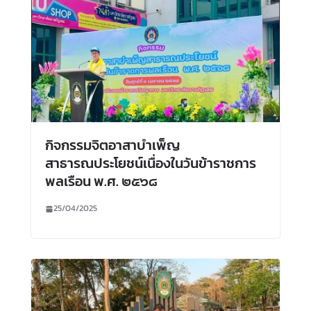
กิจกรรมจิตอาสาบำเพ็ญ
สาธารณประโยชน์เนื่องในวันข้าราชการ
พลเรือน พ.ศ. ๒๕๖๘
25/04/2025